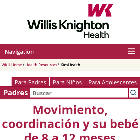
Navigation
WKH Home
\
Health Resources
\ KidsHealth
Para Padres
Para Niños
Para Adolescentes
Padres
Movimiento,
coordinación y su bebé
de 8 a 12 meses