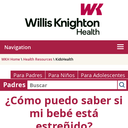
Navigation
WKH Home
\
Health Resources
\ KidsHealth
Para Padres
Para Niños
Para Adolescentes
Padres
¿Cómo puedo saber si
mi bebé está
estreñido?