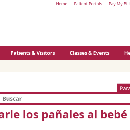
Home
Patient Portals
Pay My Bill
Patients & Visitors
Classes & Events
He
Par
rle los pañales al bebé