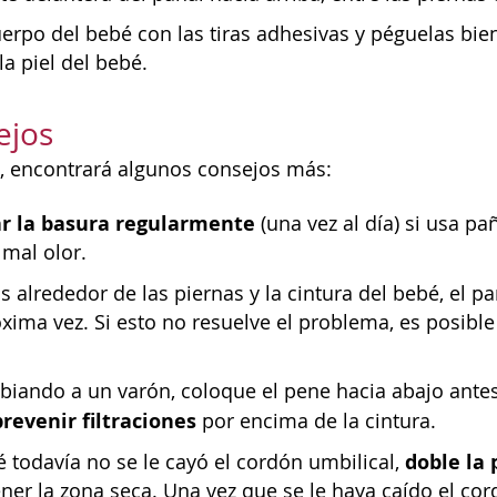
erpo del bebé con las tiras adhesivas y péguelas bie
la piel del bebé.
ejos
, encontrará algunos consejos más:
r la basura regularmente
(una vez al día) si usa p
 mal olor.
s alrededor de las piernas y la cintura del bebé, el p
óxima vez. Si esto no resuelve el problema, es posib
biando a un varón, coloque el pene hacia abajo antes
prevenir filtraciones
por encima de la cintura.
doble la 
é todavía no se le cayó el cordón umbilical,
er la zona seca. Una vez que se le haya caído el cor