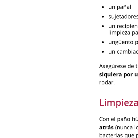
un pañal
sujetadores
un recipien
limpieza p
ungüento pa
un cambiad
Asegúrese de t
siquiera por 
rodar.
Limpiez
Con el paño hú
atrás
(nunca lo
bacterias que