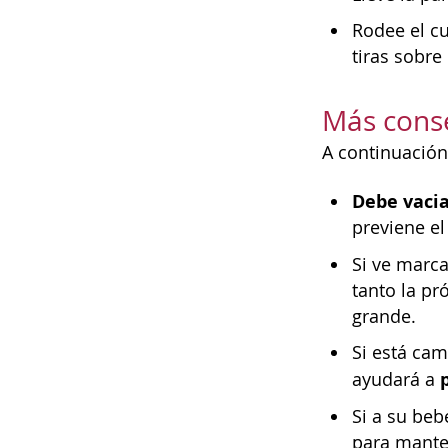
Rodee el cu
tiras sobre 
Más cons
A continuación
Debe vacia
previene el
Si ve marca
tanto la pr
grande.
Si está cam
ayudará a
Si a su beb
para manten