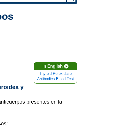
pos
in English
Thyroid Peroxidase
Antibodies Blood Test
iroidea y
anticuerpos presentes en la
sos: