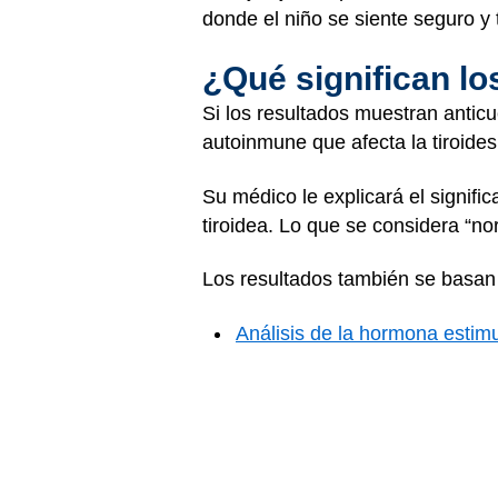
donde el niño se siente seguro y 
¿Qué significan lo
Si los resultados muestran antic
autoinmune que afecta la tiroides
Su médico le explicará el signifi
tiroidea. Lo que se considera “no
Los resultados también se basan 
Análisis de la hormona estimu
Análisis de sangre para medir 
Análisis de sangre para medir 
Si tiene preguntas sobre los anti
médico.