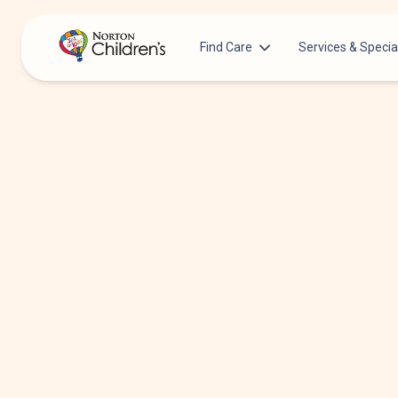
Find Care
Services & Specia
Acupuncture
Patients & Families
Allergy &
Pediatricians
Immunology
Urgent Care Options for Kids
Anesthesiology
Services & Specialists
Autism Center
Find a Provider
Behavioral and
Mental Health
Request an Appointment
Cancer
Clinical Trials & Research
Clinical Resear
COVID-19 Testing & Vaccines
Critical Care
Dentistry
Dermatology