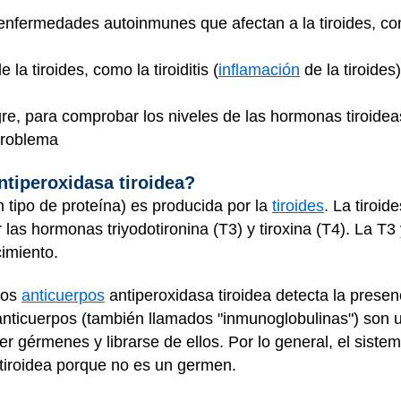
r enfermedades autoinmunes que afectan a la tiroides, c
 la tiroides, como la tiroiditis (
inflamación
de la tiroides
re, para comprobar los niveles de las hormonas tiroidea
problema
ntiperoxidasa tiroidea?
 tipo de proteína) es producida por la
tiroides
. La tiroid
 las hormonas triyodotironina (T3) y tiroxina (T4). La T3
cimiento.
los
anticuerpos
antiperoxidasa tiroidea detecta la presen
anticuerpos (también llamados "inmunoglobulinas") son u
er gérmenes y librarse de ellos. Por lo general, el sist
 tiroidea porque no es un germen.