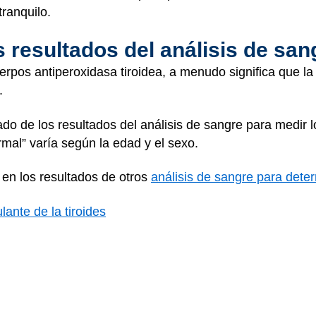
tranquilo.
s resultados del análisis de san
uerpos antiperoxidasa tiroidea, a menudo significa que
.
cado de los resultados del análisis de sangre para medir 
rmal” varía según la edad y el sexo.
en los resultados de otros
análisis de sangre para determ
lante de la tiroides
la T3 (triyodotironina) total
la T4 (tiroxina)
cuerpos antiperoxidasa tiroidea o sobre el significado de