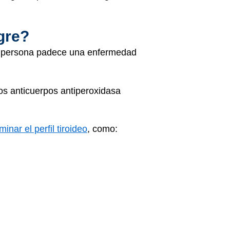
gre?
 la persona padece una enfermedad
los anticuerpos antiperoxidasa
inar el perfil tiroideo
, como:
 los resultados, hable con su