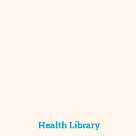
Development C
Diagnostic Test
Diabetes
Ear, Nose & Thr
and Audiology
Emergency Med
Health Library