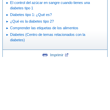
El control del azúcar en sangre cuando tienes una
diabetes tipo 1
Diabetes tipo 1: ¿Qué es?
¿Qué es la diabetes tipo 2?
Comprender las etiquetas de los alimentos
Diabetes (Centro de temas relacionados con la
diabetes)
Imprimir
Editorial
KidsHealth Privacy Policy & Terms of
Copyright
Policy
Use
Nota: Toda la información es únicamente
para uso educativo. Para obtener
consejos médicos, diagnósticos y
tratamientos específicos, consulte con su médico.
© 1995-
2026 The Nemours Foundation. KidsHealth® es una marca
comercial registrada de The Nemours Foundation. Todos los derechos