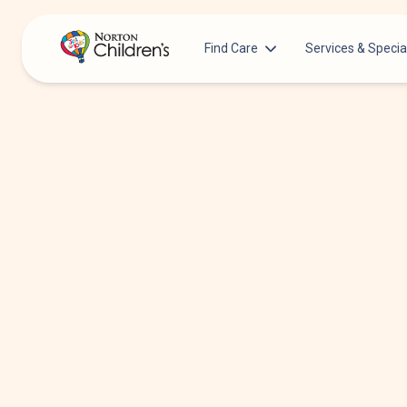
Find Care
Services & Specia
Acupuncture
Patients & Families
Allergy &
Pediatricians
Immunology
Urgent Care Options for Kids
Anesthesiology
Services & Specialists
Autism Center
Find a Provider
Behavioral and
Mental Health
Request an Appointment
Cancer
Clinical Trials & Research
Clinical Resear
COVID-19 Testing & Vaccines
Critical Care
Dentistry
Dermatology