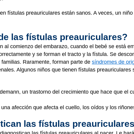
en fístulas preauriculares están sanos. A veces, un niño
de las fístulas preauriculares?
ren al comienzo del embarazo, cuando el bebé se está e
orrectamente y se forman el tracto y la fístula. Se desc
or familias. Raramente, forman parte de
síndromes de ori
nales. Algunos niños que tienen fístulas preauriculares 
emann, un trastorno del crecimiento que hace que el cu
una afección que afecta el cuello, los oídos y los riñone
can las fístulas preauriculare
iagnostican las fístulas preauriculares al nacer. Le ha