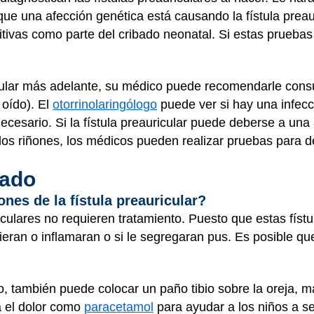
que una afección genética está causando la fístula preaur
tivas como parte del cribado neonatal. Si estas pruebas
icular más adelante, su médico puede recomendarle consu
 oído). El
otorrinolaringólogo
puede ver si hay una infec
ecesario. Si la fístula preauricular puede deberse a una 
los riñones, los médicos pueden realizar pruebas para de
dado
nes de la fístula preauricular?
iculares no requieren tratamiento. Puesto que estas fístu
cieran o inflamaran o si le segregaran pus. Es posible qu
 también puede colocar un paño tibio sobre la oreja, ma
 el dolor como
paracetamol
para ayudar a los niños a se