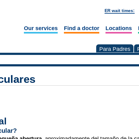
ER wait times:
Our services
Find a doctor
Locations
Para Padres
culares
al
cular?
queña abertura
, aproximadamente del tamaño de la c