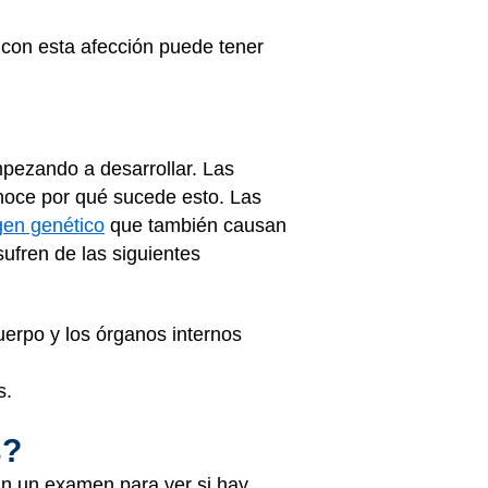
 con esta afección puede tener
mpezando a desarrollar. Las
onoce por qué sucede esto. Las
gen genético
que también causan
sufren de las siguientes
erpo y los órganos internos
s.
s?
rán un examen para ver si hay