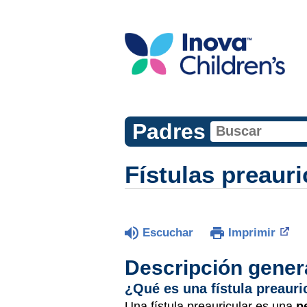
Padres
Fístulas preauri
Escuchar
Imprimir
Descripción gener
¿Qué es una fístula preauri
Una fístula preauricular es una
pe