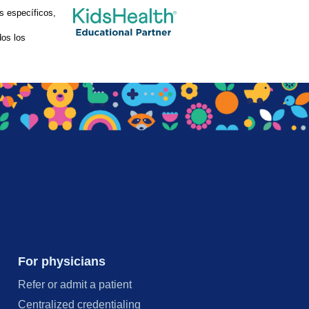
s específicos,
os los
For physicians
Refer or admit a patient
Centralized credentialing