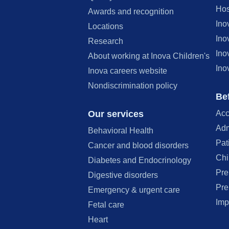
Hos
Awards and recognition
Ino
Locations
Ino
Research
Ino
About working at Inova Children's
Ino
Inova careers website
Nondiscrimination policy
Bef
Our services
Acc
Adm
Behavioral Health
Pat
Cancer and blood disorders
Chi
Diabetes and Endocrinology
Pre
Digestive disorders
Pre
Emergency & urgent care
Imp
Fetal care
Heart