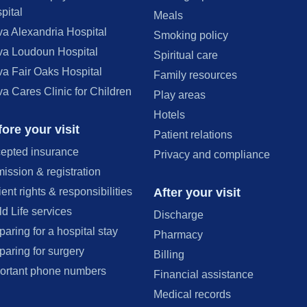
pital
Meals
va Alexandria Hospital
Smoking policy
va Loudoun Hospital
Spiritual care
va Fair Oaks Hospital
Family resources
va Cares Clinic for Children
Play areas
Hotels
ore your visit
Patient relations
epted insurance
Privacy and compliance
ission & registration
After your visit
ient rights & responsibilities
ld Life services
Discharge
paring for a hospital stay
Pharmacy
paring for surgery
Billing
ortant phone numbers
Financial assistance
Medical records