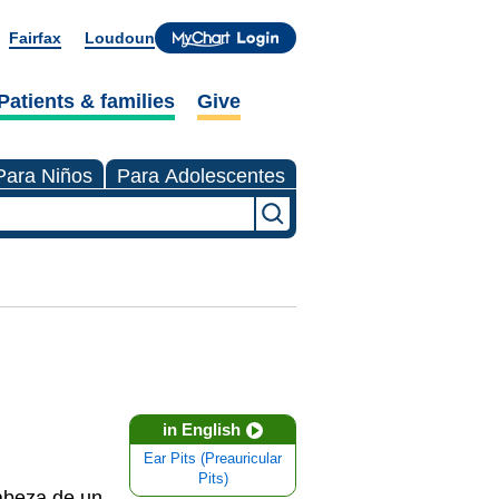
Fairfax
Loudoun
Patients & families
Give
Para Niños
Para Adolescentes
in English
Ear Pits (Preauricular
Pits)
abeza de un