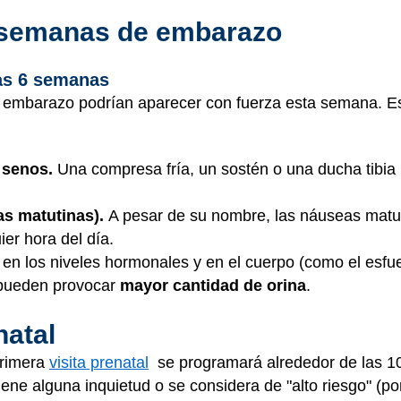
6 semanas de embarazo
as 6 semanas
 embarazo podrían aparecer con fuerza esta semana. E
s senos.
Una compresa fría, un sostén o una ducha tibi
as matutinas).
A pesar de su nombre, las náuseas matu
er hora del día.
n los niveles hormonales y en el cuerpo (como el esfue
 pueden provocar
mayor cantidad de orina
.
natal
primera
visita prenatal
se programará alrededor de las 1
iene alguna inquietud o se considera de "alto riesgo" (p