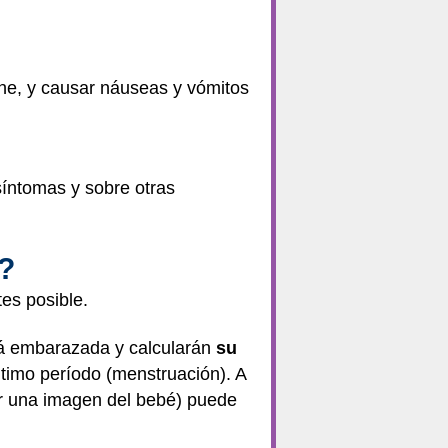
che, y causar náuseas y vómitos
síntomas y sobre otras
l?
es posible.
stá embarazada y calcularán
su
ltimo período (menstruación). A
ar una imagen del bebé) puede