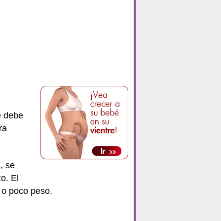
e debe
ra
, se
o. El
 o poco peso.