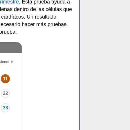
trimestre
. Esta prueba ayuda a
enas dentro de las células que
cardíacos. Un resultado
 necesario hacer más pruebas.
 prueba.
uiente
11
22
33