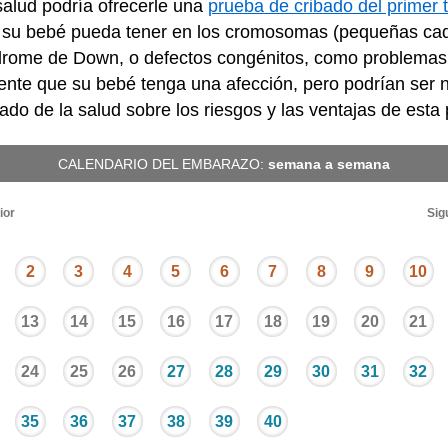
 salud podría ofrecerle una
prueba de cribado del primer 
e su bebé pueda tener en los cromosomas (pequeñas cad
ndrome de Down, o defectos congénitos, como problemas 
ente que su bebé tenga una afección, pero podrían ser
ado de la salud sobre los riesgos y las ventajas de esta
CALENDARIO DEL EMBARAZO:
semana a semana
ior
Sig
2
3
4
5
6
7
8
9
10
13
14
15
16
17
18
19
20
21
24
25
26
27
28
29
30
31
32
35
36
37
38
39
40