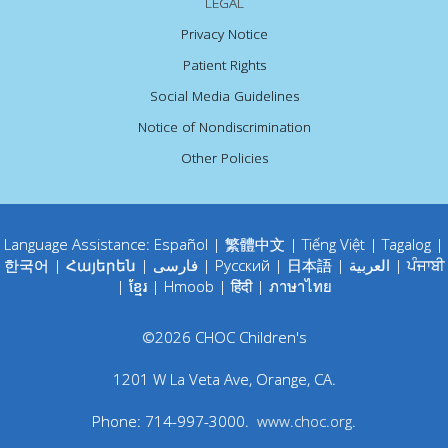
LEGAL
Privacy Notice
Patient Rights
Social Media Guidelines
Notice of Nondiscrimination
Other Policies
Language Assistance:
Español
|
繁體中文
|
Tiếng Việt
|
Tagalog
|
한국어
|
Հայերեն
|
فارسی
|
Русский
|
日本語
|
العربية
|
ਪੰਜਾਬੀ
|
ខ្មែរ
|
Hmoob
|
हिंदी
|
ภาษาไทย
©
2026
CHOC Children's
1201 W La Veta Ave
,
Orange
,
CA
.
Phone:
714-997-3000
.
www.choc.org
.