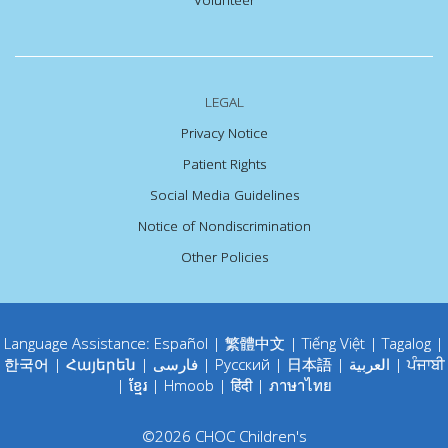
LEGAL
Privacy Notice
Patient Rights
Social Media Guidelines
Notice of Nondiscrimination
Other Policies
Language Assistance:
Español
|
繁體中文
|
Tiếng Việt
|
Tagalog
|
한국어
|
Հայերեն
|
فارسی
|
Русский
|
日本語
|
العربية
|
ਪੰਜਾਬੀ
|
ខ្មែរ
|
Hmoob
|
हिंदी
|
ภาษาไทย
©
2026
CHOC Children's