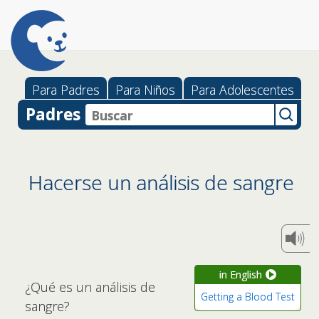
Para Padres
Para Niños
Para Adolescentes
Padres
Hacerse un análisis de sangre
in English
¿Qué es un análisis de
Getting a Blood Test
sangre?