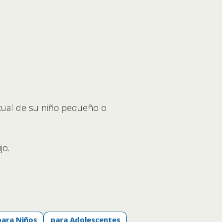
xual de su niño pequeño o
jo.
para Niños
para Adolescentes