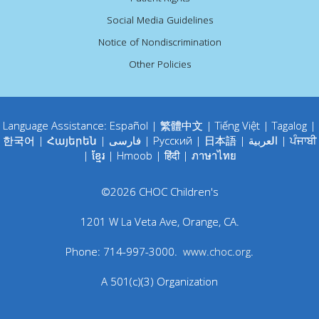
Social Media Guidelines
Notice of Nondiscrimination
Other Policies
Language Assistance:
Español
|
繁體中文
|
Tiếng Việt
|
Tagalog
|
한국어
|
Հայերեն
|
فارسی
|
Русский
|
日本語
|
العربية
|
ਪੰਜਾਬੀ
|
ខ្មែរ
|
Hmoob
|
हिंदी
|
ภาษาไทย
©
2026
CHOC Children's
1201 W La Veta Ave
,
Orange
,
CA
.
Phone:
714-997-3000
.
www.choc.org
.
A 501(c)(3) Organization