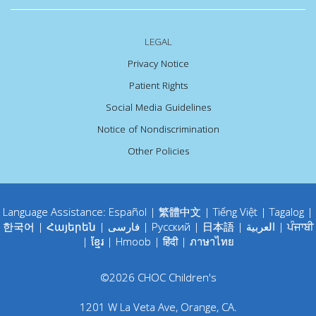
LEGAL
Privacy Notice
Patient Rights
Social Media Guidelines
Notice of Nondiscrimination
Other Policies
Language Assistance:
Español
|
繁體中文
|
Tiếng Việt
|
Tagalog
|
한국어
|
Հայերեն
|
فارسی
|
Русский
|
日本語
|
العربية
|
ਪੰਜਾਬੀ
|
ខ្មែរ
|
Hmoob
|
हिंदी
|
ภาษาไทย
©
2026
CHOC Children's
1201 W La Veta Ave
,
Orange
,
CA
.