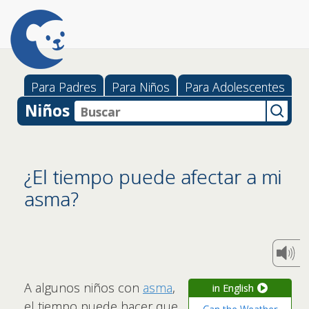
Para Padres
Para Niños
Para Adolescentes
Niños
¿El tiempo puede afectar a mi
asma?
A algunos niños con
asma
,
in English
el tiempo puede hacer que