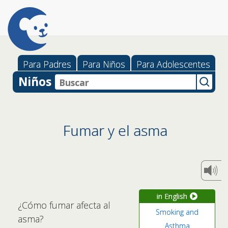
Para Padres
Para Niños
Para Adolescentes
Niños
Fumar y el asma
in English
¿Cómo fumar afecta al
Smoking and
asma?
Asthma