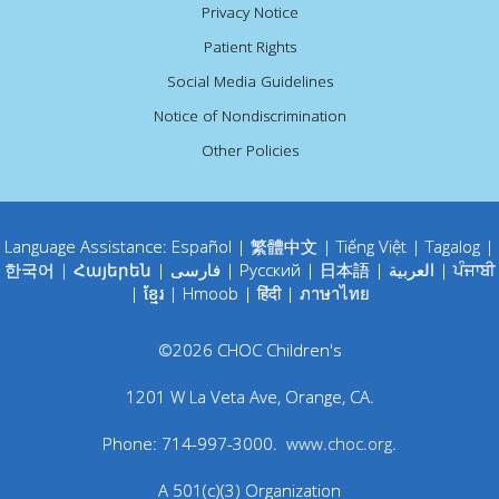
Privacy Notice
Patient Rights
Social Media Guidelines
Notice of Nondiscrimination
Other Policies
Language Assistance:
Español
|
繁體中文
|
Tiếng Việt
|
Tagalog
|
한국어
|
Հայերեն
|
فارسی
|
Русский
|
日本語
|
العربية
|
ਪੰਜਾਬੀ
|
ខ្មែរ
|
Hmoob
|
हिंदी
|
ภาษาไทย
©
2026
CHOC Children's
1201 W La Veta Ave
,
Orange
,
CA
.
Phone:
714-997-3000
.
www.choc.org
.
A 501(c)(3) Organization