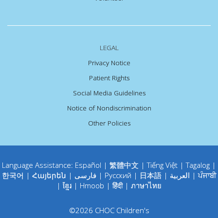
LEGAL
Privacy Notice
Patient Rights
Social Media Guidelines
Notice of Nondiscrimination
Other Policies
Language Assistance:
Español
|
繁體中文
|
Tiếng Việt
|
Tagalog
|
한국어
|
Հայերեն
|
فارسی
|
Русский
|
日本語
|
العربية
|
ਪੰਜਾਬੀ
|
ខ្មែរ
|
Hmoob
|
हिंदी
|
ภาษาไทย
©
2026
CHOC Children's