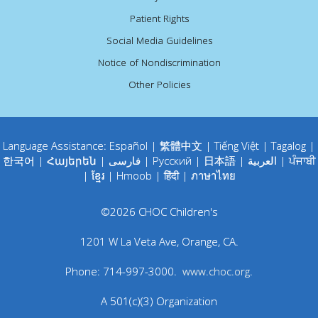
Patient Rights
Social Media Guidelines
Notice of Nondiscrimination
Other Policies
Language Assistance:
Español
|
繁體中文
|
Tiếng Việt
|
Tagalog
|
한국어
|
Հայերեն
|
فارسی
|
Русский
|
日本語
|
العربية
|
ਪੰਜਾਬੀ
|
ខ្មែរ
|
Hmoob
|
हिंदी
|
ภาษาไทย
©
2026
CHOC Children's
1201 W La Veta Ave
,
Orange
,
CA
.
Phone:
714-997-3000
.
www.choc.org
.
A 501(c)(3) Organization