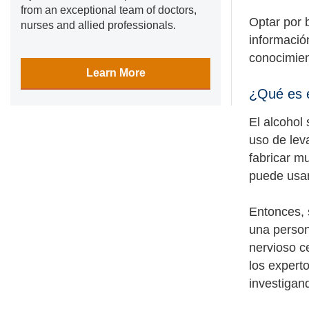
from an exceptional team of doctors,
Optar por 
nurses and allied professionals.
informació
conocimien
Learn More
¿Qué es e
El alcohol
uso de lev
fabricar m
puede usar
Entonces, 
una person
nervioso c
los expert
investigan