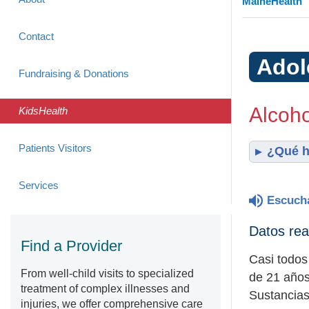
MaineHealth
Contact
Adol
Fundraising & Donations
Alcoho
KidsHealth
Patients Visitors
¿Qué h
Services
Escuch
Datos rea
Find a Provider
Casi todos
From well-child visits to specialized
de 21 años
treatment of complex illnesses and
Sustancias
injuries, we offer comprehensive care