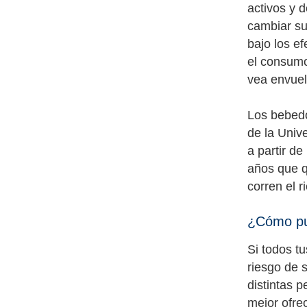
activos y 
cambiar su 
bajo los e
el consumo
vea envuel
Los bebedo
de la Univ
a partir d
años que q
corren el 
¿Cómo pue
Si todos tu
riesgo de 
distintas 
mejor ofrec