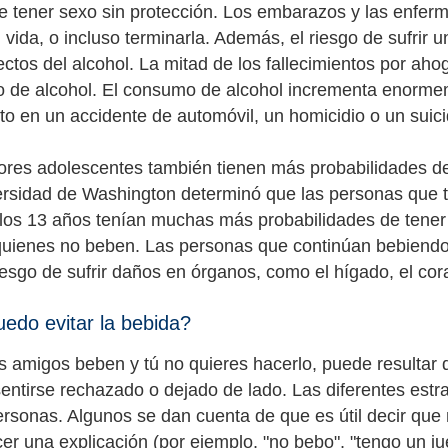
de tener sexo sin protección. Los embarazos y las enfe
vida, o incluso terminarla. Además, el riesgo de sufrir 
fectos del alcohol. La mitad de los fallecimientos por a
 de alcohol. El consumo de alcohol incrementa enormem
to en un accidente de automóvil, un homicidio o un suici
res adolescentes también tienen más probabilidades de
ersidad de Washington determinó que las personas que
e los 13 años tenían muchas más probabilidades de tener 
uienes no beben. Las personas que continúan bebiendo 
riesgo de sufrir daños en órganos, como el hígado, el cor
do evitar la bebida?
s amigos beben y tú no quieres hacerlo, puede resultar difí
sentirse rechazado o dejado de lado. Las diferentes estr
personas. Algunos se dan cuenta de que es útil decir que 
er una explicación (por ejemplo, "no bebo", "tengo un jue