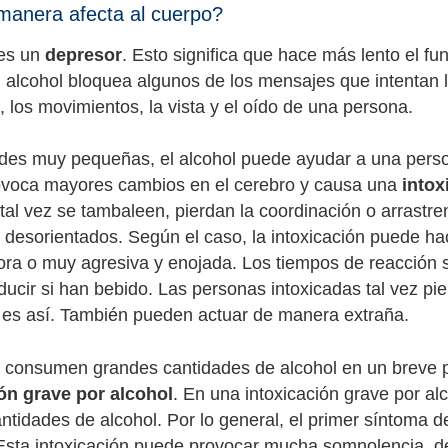
manera afecta al cuerpo?
 es un
depresor
. Esto significa que hace más lento el f
l alcohol bloquea algunos de los mensajes que intentan l
 los movimientos, la vista y el oído de una persona.
des muy pequeñas, el alcohol puede ayudar a una perso
ovoca mayores cambios en el cerebro y causa una
intox
tal vez se tambaleen, pierdan la coordinación o arrastre
 desorientados. Según el caso, la intoxicación puede h
ra o muy agresiva y enojada. Los tiempos de reacción s
ucir si han bebido. Las personas intoxicadas tal vez 
es así. También pueden actuar de manera extraña.
consumen grandes cantidades de alcohol en un breve pe
ón grave por alcohol
. En una intoxicación grave por al
ntidades de alcohol. Por lo general, el primer síntoma de
 Esta intoxicación puede provocar mucha somnolencia, des