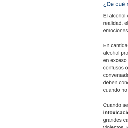
¿De qué 
El alcohol
realidad, e
emociones,
En cantida
alcohol pr
en exceso 
confusos o
conversado
deben cond
cuando no 
Cuando se 
intoxicaci
grandes ca
violentos.