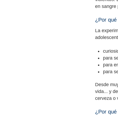
en sangre 
¿Por qué 
La experim
adolescent
curios
para se
para e
para s
Desde muy 
vida... y 
cerveza o 
¿Por qué