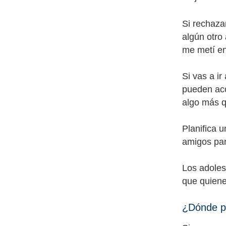
Si rechaza
algún otro 
me metí en
Si vas a ir
pueden aco
algo más q
Planifica u
amigos par
Los adoles
que quiene
¿Dónde p