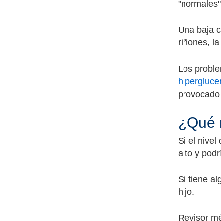
"normales"
Una baja c
riñones, l
Los proble
hipergluce
provocado 
¿Qué 
Si el nivel
alto y pod
Si tiene a
hijo.
Revisor mé