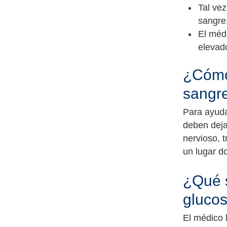
Tal vez
sangre
El médi
elevad
¿Cómo 
sangr
Para ayuda
deben deja
nervioso, 
un lugar do
¿Qué s
gluco
El médico l