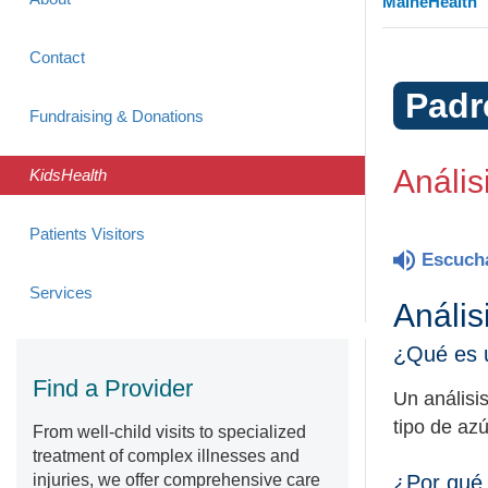
MaineHealth
Contact
Padr
Fundraising & Donations
Anális
KidsHealth
Patients Visitors
Escuch
Services
Anális
¿Qué es u
Find a Provider
Un análisi
tipo de az
From well-child visits to specialized
treatment of complex illnesses and
injuries, we offer comprehensive care
¿Por qué 