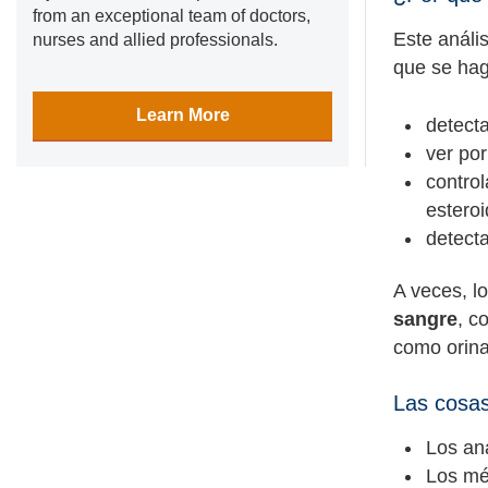
from an exceptional team of doctors,
Este análi
nurses and allied professionals.
que se hag
Learn More
detect
ver por
contro
esteroi
detect
A veces, l
sangre
, c
como orina
Las cosa
Los aná
Los méd