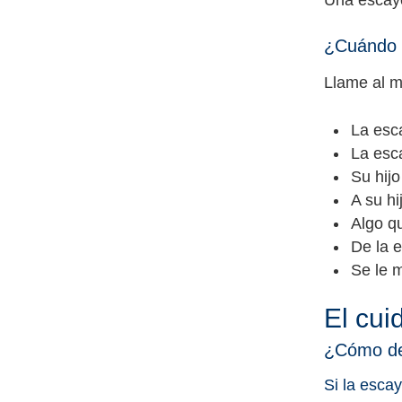
Una escayo
¿Cuándo d
Llame al m
La esc
La esca
Su hijo
A su hi
Algo q
De la e
Se le m
El cui
¿Cómo de
Si la escay