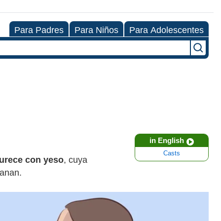
Para Padres
Para Niños
Para Adolescentes
in English
Casts
urece con yeso
, cuya
sanan.