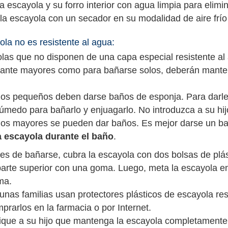
a escayola y su forro interior con agua limpia para elim
la escayola con un secador en su modalidad de aire frío
yola no es resistente al agua:
las que no disponen de una capa especial resistente a
tante mayores como para bañarse solos, deberán manten
ños pequeños deben darse baños de esponja. Para darle 
úmedo para bañarlo y enjuagarlo. No introduzca a su hij
ños mayores se pueden dar baños. Es mejor darse un 
a escayola durante el baño
.
es de bañarse, cubra la escayola con dos bolsas de plás
parte superior con una goma. Luego, meta la escayola en 
ma.
unas familias usan protectores plásticos de escayola re
prarlos en la farmacia o por Internet.
ique a su hijo que mantenga la escayola completamente 