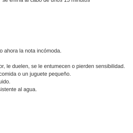
Y se enfría al cabo de unos 15 minutos
ro ahora la nota incómoda.
or, le duelen, se le entumecen o pierden sensibilidad.
 comida o un juguete pequeño.
uido.
istente al agua.