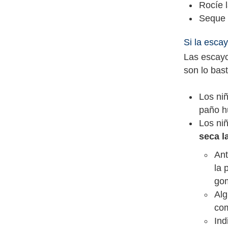
Rocíe l
Seque 
Si la esca
Las escayo
son lo bas
Los ni
paño h
Los ni
seca l
Ant
la 
go
Alg
com
Ind