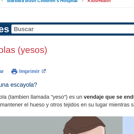
Barbara Bush Children's Hospital
KidsHealth
es
las (yesos)
ar
Imprimir
una escayola?
la (tambien llamada "yeso") es un
vendaje que se end
 mantener el hueso y otros tejidos en su lugar mientras 