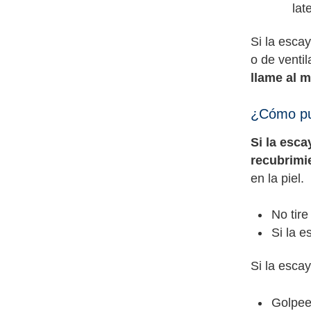
lat
Si la escay
o de venti
llame al m
¿Cómo pue
Si la esca
recubrimie
en la piel.
No tire
Si la 
Si la esca
Golpee