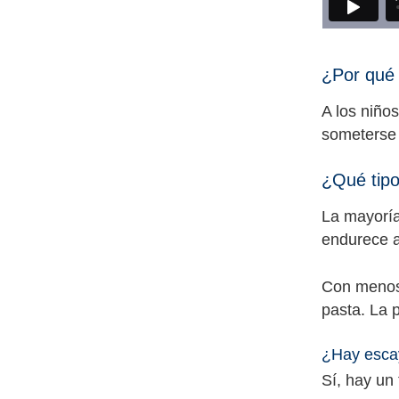
¿Por qué 
A los niño
someterse 
¿Qué tipo
La mayoría
endurece a
Con menos 
pasta. La 
¿Hay escay
Sí, hay un