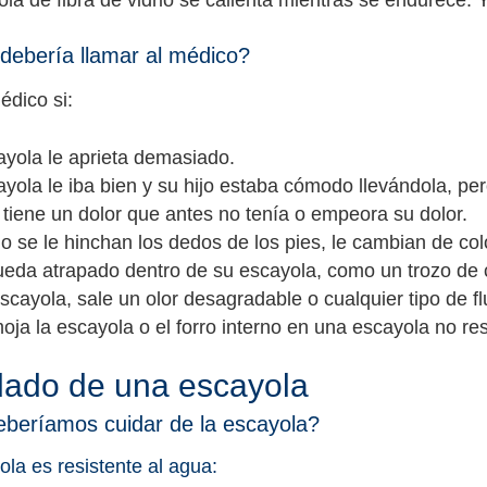
la de fibra de vidrio se calienta mientras se endurece. 
ebería llamar al médico?
édico si:
ayola le aprieta demasiado.
yola le iba bien y su hijo estaba cómodo llevándola, pe
 tiene un dolor que antes no tenía o empeora su dolor.
jo se le hinchan los dedos de los pies, le cambian de col
ueda atrapado dentro de su escayola, como un trozo de
scayola, sale un olor desagradable o cualquier tipo de fl
oja la escayola o el forro interno en una escayola no res
dado de una escayola
beríamos cuidar de la escayola?
ola es resistente al agua: