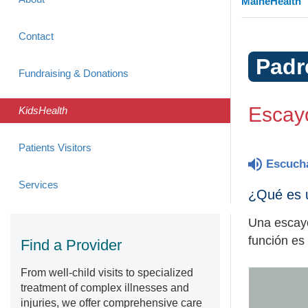
MaineHealth
Contact
Padr
Fundraising & Donations
Escayo
KidsHealth
Patients Visitors
Escuch
Services
¿Qué es 
Una escayo
función es
Find a Provider
From well-child visits to specialized
treatment of complex illnesses and
injuries, we offer comprehensive care