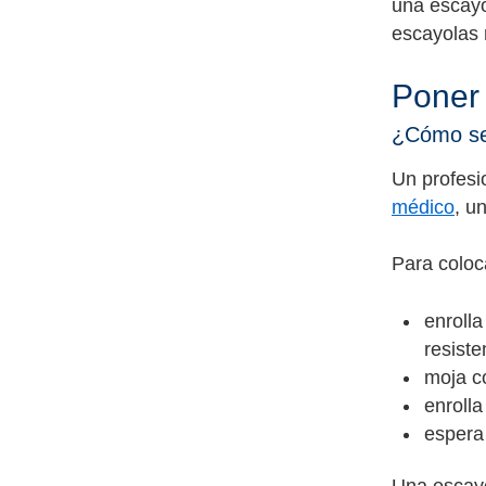
una escayol
escayolas 
Poner
¿Cómo se
Un profesi
médico
, u
Para coloca
enrolla
resiste
moja c
enrolla
espera 