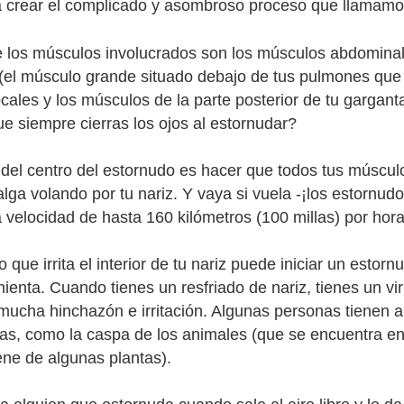
a crear el complicado y asombroso proceso que llamamo
 los músculos involucrados son los músculos abdominales
(el músculo grande situado debajo de tus pulmones que t
cales y los músculos de la parte posterior de tu gargant
e siempre cierras los ojos al estornudar?
 del centro del estornudo es hacer que todos tus músculo
salga volando por tu nariz. Y vaya si vuela -¡los estorn
a velocidad de hasta 160 kilómetros (100 millas) por hora
o que irrita el interior de tu nariz puede iniciar un estor
imienta. Cuando tienes un resfriado de nariz, tienes un v
ucha hinchazón e irritación. Algunas personas tienen a
sas, como la caspa de los animales (que se encuentra e
ene de algunas plantas).