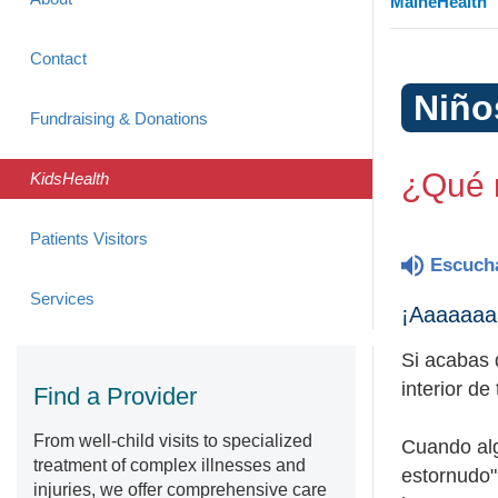
MaineHealth
Contact
Niño
Fundraising & Donations
¿Qué 
KidsHealth
Patients Visitors
Escuch
Services
¡Aaaaaaa
Si acabas 
interior de
Find a Provider
From well-child visits to specialized
Cuando algo
treatment of complex illnesses and
estornudo"
injuries, we offer comprehensive care