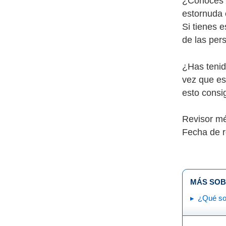
¿Conoces a
estornuda 
Si tienes 
de las per
¿Has tenid
vez que est
esto consig
Revisor mé
Fecha de r
MÁS SOB
¿Qué so