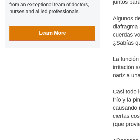
juntos par
from an exceptional team of doctors,
nurses and allied professionals.
Algunos de
diafragma 
Learn More
cuerdas vo
¿Sabías qu
La función
irritación 
nariz a un
Casi todo l
frío y la p
causando m
ciertas co
(que provi