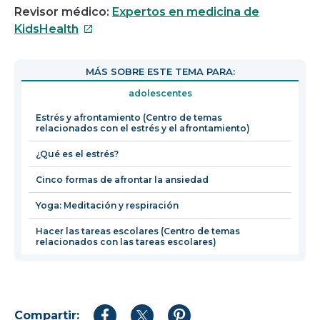
Revisor médico:
Expertos en medicina de
Este
KidsHealth
enlace
se
MÁS SOBRE ESTE TEMA PARA:
abrirá
adolescentes
en
una
Estrés y afrontamiento (Centro de temas
relacionados con el estrés y el afrontamiento)
nueva
ventana
¿Qué es el estrés?
Cinco formas de afrontar la ansiedad
Yoga: Meditación y respiración
Hacer las tareas escolares (Centro de temas
relacionados con las tareas escolares)
Compartir: