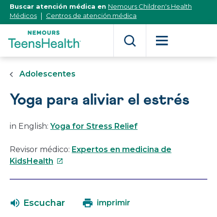
[Skip
Buscar atención médica en
Nemours Children's Health
to
Médicos
Centros de atención médica
Content]
Adolescentes
Yoga para aliviar el estrés
in English:
Yoga for Stress Relief
Revisor médico:
Expertos en medicina de
Este
KidsHealth
enlace
se
abrirá
Escuchar
imprimir
en