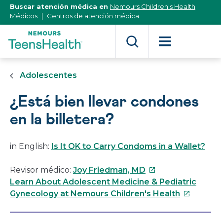
[Skip
Buscar atención médica en
Nemours Children's Health
to
Médicos
Centros de atención médica
Content]
Adolescentes
¿Está bien llevar condones
en la billetera?
in English:
Is It OK to Carry Condoms in a Wallet?
Este
Revisor médico:
Joy Friedman, MD
enlace
Learn About Adolescent Medicine & Pediatric
se
Este
Gynecology at Nemours Children's Health
abrirá
enlace
en
se