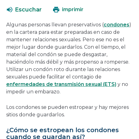
una
abrirá
Escuchar
imprimir
nueva
en
ventana
una
Algunas personas llevan preservativos (
condones
)
nueva
en la cartera para estar preparadas en caso de
ventana
mantener relaciones sexuales. Pero ese no es el
mejor lugar donde guardarlos. Con el tiempo, el
material del condón se puede desgastar,
haciéndolo más débil y más propenso a romperse.
Utilizar un condón roto durante las relaciones
sexuales puede facilitar el contagio de
enfermedades de transmisión sexual (ETS)
y no
impedir un embarazo.
Los condones se pueden estropear y hay mejores
sitios donde guardarlos.
¿Cómo se estropean los condones
cuando se guardan así?