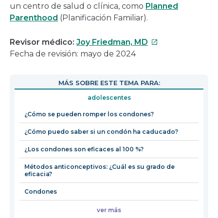
un centro de salud o clínica, como
Planned
Parenthood
(Planificación Familiar).
Este
Revisor médico:
Joy Friedman, MD
enlace
Fecha de revisión: mayo de 2024
se
abrirá
MÁS SOBRE ESTE TEMA PARA:
en
adolescentes
una
nueva
¿Cómo se pueden romper los condones?
ventana
¿Cómo puedo saber si un condón ha caducado?
¿Los condones son eficaces al 100 %?
Métodos anticonceptivos: ¿Cuál es su grado de
eficacia?
Condones
ver más