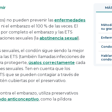
en
mir
MÁS
una
nueva
vos) no pueden prevenir las
enfermedades
ventana
Método
ni el embarazo el 100 % de las veces. El
su gra
por completo el embarazo y las ETS
aciones sexuales (la
abstinencia sexual
).
Enferm
Condo
s sexuales, el condón sigue siendo la mejor
Hablar
 las ETS (también llamadas infecciones de
condo
ara protegerte,
úsalos correctamente
cada
es sexuales. Ten en cuenta que los
 ETS que se pueden contagiar a través de
tén cubiertas por el preservativo.
ntra el embarazo, utiliza preservativos
do anticonceptivo
, como la píldora