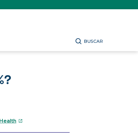
BUSCAR
%?
Este
 Health
enlace
se