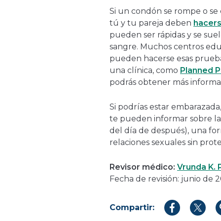
Si un condón se rompe o se 
tú y tu pareja deben
hacers
pueden ser rápidas y se suele
sangre. Muchos centros edu
pueden hacerse esas prueba
una clínica, como
Planned 
podrás obtener más informa
Si podrías estar embarazada,
te pueden informar sobre l
del día de después), una fo
relaciones sexuales sin prot
Revisor médico:
Vrunda K. 
Fecha de revisión: junio de 
Compartir:
Compartir
Compar
en
en