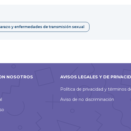
una
Pinterest
nueva
ventana
barazo y enfermedades de transmisión sexual
ON NOSOTROS
AVISOS LEGALES Y DE PRIVACI
Política de privacidad y términos 
al
Aviso de no discriminación
so