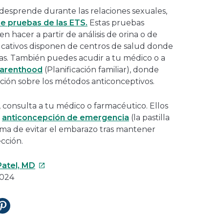
desprende durante las relaciones sexuales,
e pruebas de las ETS.
Estas pruebas
n hacer a partir de análisis de orina o de
cativos disponen de centros de salud donde
s. También puedes acudir a tu médico o a
Parenthood
(Planificación familiar), donde
ción sobre los métodos anticonceptivos.
 consulta a tu médico o farmacéutico. Ellos
a
anticoncepción de emergencia
(la pastilla
rma de evitar el embarazo tras mantener
ección.
Este
Patel, MD
enlace
2024
se
abrirá
tir
Compartir
en
en