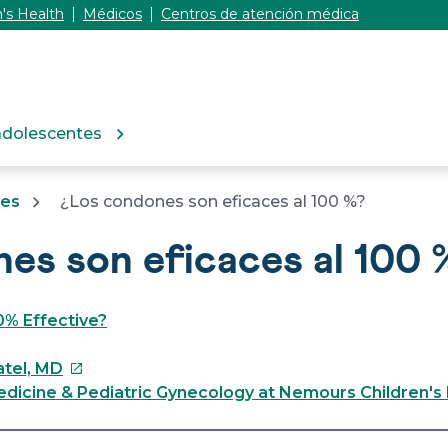
's Health
Médicos
Centros de atención médica
adolescentes
tes
¿Los condones son eficaces al 100 %?
es son eficaces al 100 
% Effective?
Este
atel, MD
enlace
dicine & Pediatric Gynecology at Nemours Children's
se
abrirá