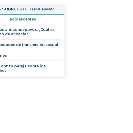
abrirá
 SOBRE ESTE TEMA PARA:
en
una
adolescentes
nueva
s anticonceptivos: ¿Cuál es
ventana
do de eficacia?
edades de transmisión sexual
nes
 con tu pareja sobre los
nes