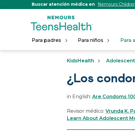
[Skip
Buscar atención médica en
Nemours Children
to
Content]
Para padres
Para niños
Para 
KidsHealth
Adolescen
¿Los condon
in English:
Are Condoms 100
Revisor médico:
Vrunda K. P
Learn About Adolescent Me