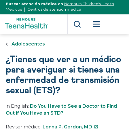
[Skip
Buscar atención médica en
Nemours Children's Health
to
Médicos
Centros de atención médica
Content]
Adolescentes
¿Tienes que ver a un médico
para averiguar si tienes una
enfermedad de transmisión
sexual (ETS)?
in English:
Do You Have to See a Doctor to Find
Out if You Have an STD?
Este
Revisor médico:
Lonna P. Gordon, MD