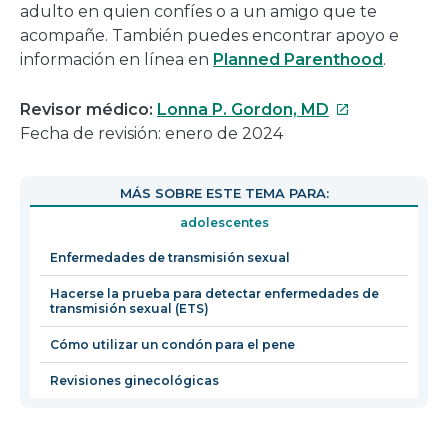
adulto en quien confíes o a un amigo que te
acompañe. También puedes encontrar apoyo e
información en línea en
Planned Parenthood
.
Este
Revisor médico:
Lonna P. Gordon, MD
enlace
Fecha de revisión: enero de 2024
se
abrirá
MÁS SOBRE ESTE TEMA PARA:
en
adolescentes
una
nueva
Enfermedades de transmisión sexual
ventana
Hacerse la prueba para detectar enfermedades de
transmisión sexual (ETS)
Cómo utilizar un condón para el pene
Revisiones ginecológicas