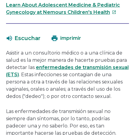
enlace
Learn About Adolescent Medicine & Pediatric
se
Este
Gynecology at Nemours Children's Health
abrirá
enlace
en
se
una
abrirá
Escuchar
imprimir
nueva
en
ventana
una
Asistir a un consultorio médico o a una clínica de
nueva
salud es la mejor manera de hacerte pruebas para
ventana
detectar las
enfermedades de transmisión sexual
(ETS)
. Estas infecciones se contagian de una
persona a otra a través de las relaciones sexuales
vaginales, orales o anales; a través del uso de los
dedos ("dedeo"); o por otro contacto sexual.
Las enfermedades de transmisión sexual no
siempre dan síntomas, por lo tanto, podrías
padecer una y no saberlo. Por eso, es tan
importante hacerse las pruebas de detección.