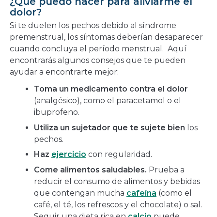
¿Qué puedo hacer para aliviarme el
dolor?
Si te duelen los pechos debido al síndrome
premenstrual, los síntomas deberían desaparecer
cuando concluya el período menstrual. Aquí
encontrarás algunos consejos que te pueden
ayudar a encontrarte mejor:
Toma un medicamento contra el dolor
(analgésico), como el paracetamol o el
ibuprofeno.
Utiliza un sujetador que te sujete bien
los
pechos.
Haz
ejercicio
con regularidad.
Come alimentos saludables.
Prueba a
reducir el consumo de alimentos y bebidas
que contengan mucha
cafeína
(como el
café, el té, los refrescos y el chocolate) o sal.
Seguir una dieta rica en
calcio
puede