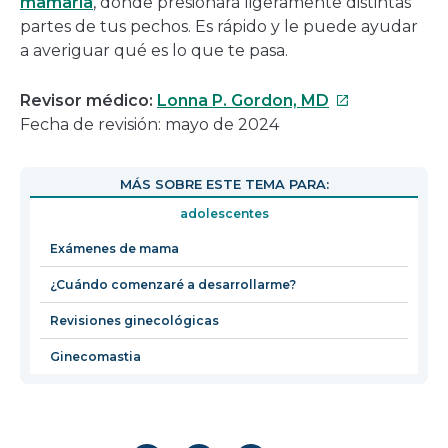
mamaria
, donde presionará ligeramente distintas
partes de tus pechos. Es rápido y le puede ayudar
a averiguar qué es lo que te pasa.
Este
Revisor médico:
Lonna P. Gordon, MD
enlace
Fecha de revisión: mayo de 2024
se
abrirá
MÁS SOBRE ESTE TEMA PARA:
en
adolescentes
una
nueva
Exámenes de mama
ventana
¿Cuándo comenzaré a desarrollarme?
Revisiones ginecológicas
Ginecomastia