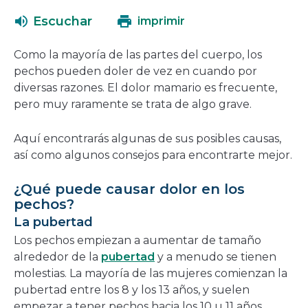
una
abrirá
Escuchar
imprimir
nueva
en
ventana
una
Como la mayoría de las partes del cuerpo, los
nueva
pechos pueden doler de vez en cuando por
ventana
diversas razones. El dolor mamario es frecuente,
pero muy raramente se trata de algo grave.
Aquí encontrarás algunas de sus posibles causas,
así como algunos consejos para encontrarte mejor.
¿Qué puede causar dolor en los
pechos?
La pubertad
Los pechos empiezan a aumentar de tamaño
alrededor de la
pubertad
y a menudo se tienen
molestias. La mayoría de las mujeres comienzan la
pubertad entre los 8 y los 13 años, y suelen
empezar a tener pechos hacia los 10 u 11 años.