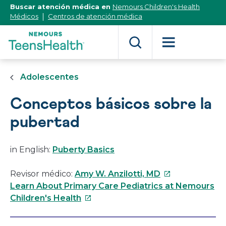
[Skip
Buscar atención médica en
Nemours Children's Health
to
Médicos
Centros de atención médica
Content]
Adolescentes
Conceptos básicos sobre la
pubertad
in English:
Puberty Basics
Este
Revisor médico:
Amy W. Anzilotti, MD
enlace
Learn About Primary Care Pediatrics at Nemours
Este
se
Children's Health
enlace
abrirá
se
en