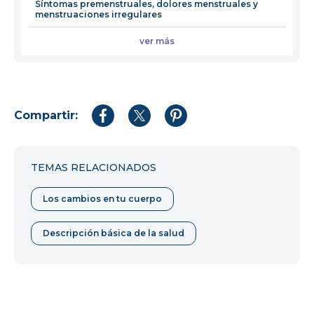
Síntomas premenstruales, dolores menstruales y
menstruaciones irregulares
ver más
Compartir:
Compartir
Compartir
Compartir
en
en
en
Facebook
Twitter
Pinterest
TEMAS RELACIONADOS
Los cambios en tu cuerpo
Descripción básica de la salud