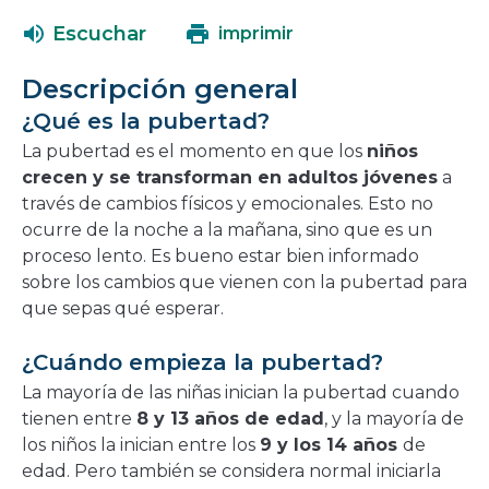
abrirá
una
Escuchar
imprimir
en
nueva
una
ventana
Descripción general
nueva
¿Qué es la pubertad?
ventana
La pubertad es el momento en que los
niños
crecen y se transforman en adultos jóvenes
a
través de cambios físicos y emocionales. Esto no
ocurre de la noche a la mañana, sino que es un
proceso lento. Es bueno estar bien informado
sobre los cambios que vienen con la pubertad para
que sepas qué esperar.
¿Cuándo empieza la pubertad?
La mayoría de las niñas inician la pubertad cuando
tienen entre
8 y 13 años de edad
, y la mayoría de
los niños la inician entre los
9 y los 14 años
de
edad. Pero también se considera normal iniciarla