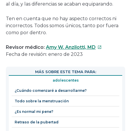
al día, y las diferencias se acaban equiparando.
Ten en cuenta que no hay aspecto correctos ni
incorrectos. Todos somos únicos, tanto por fuera
como por dentro.
Este
Revisor médico:
Amy W. Anzilotti, MD
enlace
Fecha de revisión: enero de 2023
se
abrirá
MÁS SOBRE ESTE TEMA PARA:
en
adolescentes
una
nueva
¿Cuándo comenzaré a desarrollarme?
ventana
Todo sobre la menstruación
¿Es normal mi pene?
Retraso de la pubertad