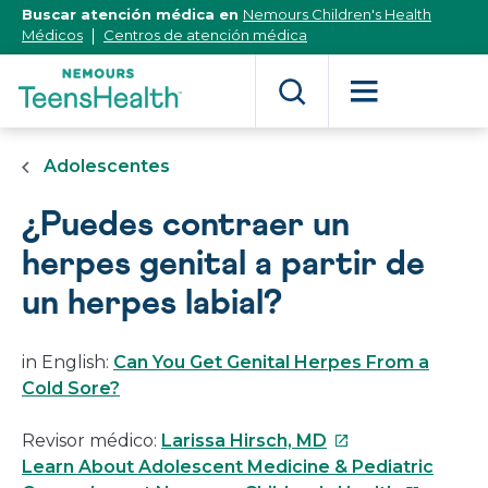
[Skip
Buscar atención médica en
Nemours Children's Health
to
Médicos
Centros de atención médica
Content]
Adolescentes
¿Puedes contraer un
herpes genital a partir de
un herpes labial?
in English:
Can You Get Genital Herpes From a
Cold Sore?
Este
Revisor médico:
Larissa Hirsch, MD
enlace
Learn About Adolescent Medicine & Pediatric