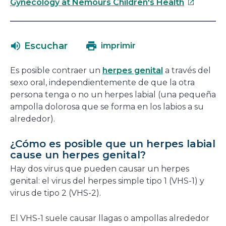
se
Este
Gynecology at Nemours Children's Health
abrirá
enlace
en
se
una
abrirá
Escuchar
imprimir
nueva
en
ventana
una
Es posible contraer un
herpes genital
a través del
nueva
sexo oral, independientemente de que la otra
ventana
persona tenga o no un herpes labial (una pequeña
ampolla dolorosa que se forma en los labios a su
alrededor).
¿Cómo es posible que un herpes labial
cause un herpes genital?
Hay dos virus que pueden causar un herpes
genital: el virus del herpes simple tipo 1 (VHS-1) y
virus de tipo 2 (VHS-2).
El VHS-1 suele causar llagas o ampollas alrededor