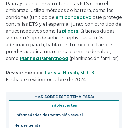
Para ayudar a prevenir tanto las ETS como el
embarazo, utiliza métodos de barrera, como los
condones (un tipo de
anticonceptivo
que protege
contra las ETS y el esperma) junto con otro tipo de
anticonceptivos como la
píldora
. Si tienes dudas
sobre qué tipo de anticonceptivo es el más
adecuado para ti, habla con tu médico. También
puedes acudir a una clínica o centro de salud,
como
Planned Parenthood
(planificación familiar).
Este
Revisor médico:
Larissa Hirsch, MD
enlace
Fecha de revisión: octubre de 2024
se
abrirá
MÁS SOBRE ESTE TEMA PARA:
en
adolescentes
una
nueva
Enfermedades de transmisión sexual
ventana
Herpes genital