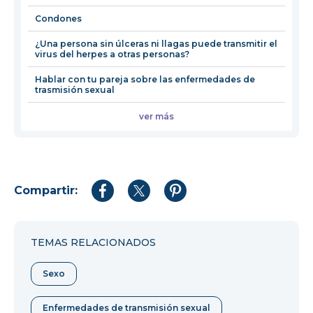
Condones
¿Una persona sin úlceras ni llagas puede transmitir el
virus del herpes a otras personas?
Hablar con tu pareja sobre las enfermedades de
trasmisión sexual
ver más
Compartir:
Compartir
Compartir
Compartir
en
en
en
Facebook
Twitter
Pinterest
TEMAS RELACIONADOS
Sexo
Enfermedades de transmisión sexual