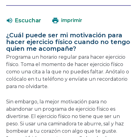
abrirá
enlace
en
se
una
abrirá
Escuchar
imprimir
nueva
en
ventana
una
¿Cuál puede ser mi motivación para
nueva
hacer ejercicio físico cuando no tengo
ventana
quien me acompañe?
Programa un horario regular para hacer ejercicio
físico. Toma el momento de hacer ejercicio físico
como una cita a la que no puedes faltar. Anótalo o
colócalo en tu teléfono y envíate un recordatorio
para no olvidarte.
Sin embargo, la mejor motivación para no
abandonar un programa de ejercicio físico es
divertirse. El ejercicio físico no tiene que ser un
peso. Si usar una caminadora te aburre, sal y haz
bombear a tu corazón con algo que te guste.