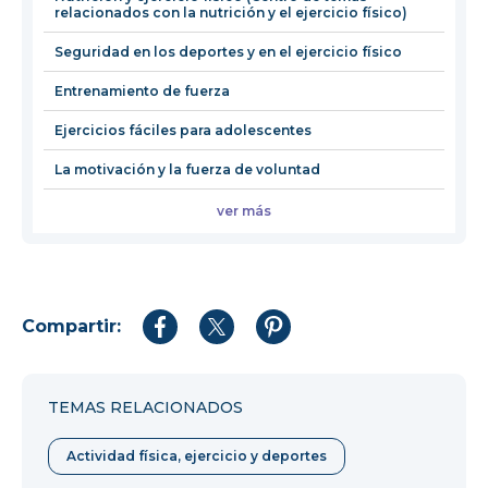
relacionados con la nutrición y el ejercicio físico)
ventana
Seguridad en los deportes y en el ejercicio físico
Entrenamiento de fuerza
Ejercicios fáciles para adolescentes
La motivación y la fuerza de voluntad
ver más
Compartir:
Compartir
Compartir
Compartir
en
en
en
Facebook
Twitter
Pinterest
TEMAS RELACIONADOS
Actividad física, ejercicio y deportes