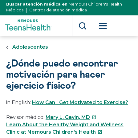
[Skip
Buscar atención médica en
Nemours Children's Health
to
Médicos
Centros de atención médica
Content]
Adolescentes
¿Dónde puedo encontrar
motivación para hacer
ejercicio físico?
in English:
How Can I Get Motivated to Exercise?
Este
Revisor médico:
Mary L. Gavin, MD
enlace
Learn About the Healthy Weight and Wellness
se
Este
Clinic at Nemours Children's Health