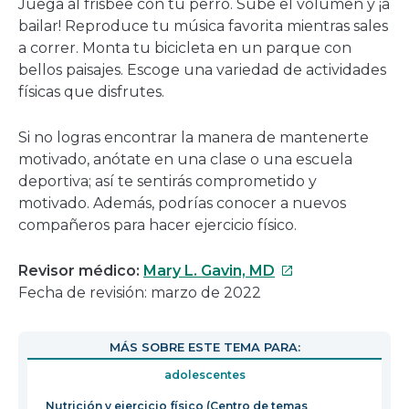
Juega al frisbee con tu perro. Sube el volumen y ¡a
bailar! Reproduce tu música favorita mientras sales
a correr. Monta tu bicicleta en un parque con
bellos paisajes. Escoge una variedad de actividades
físicas que disfrutes.
Si no logras encontrar la manera de mantenerte
motivado, anótate en una clase o una escuela
deportiva; así te sentirás comprometido y
motivado. Además, podrías conocer a nuevos
compañeros para hacer ejercicio físico.
Este
Revisor médico:
Mary L. Gavin, MD
enlace
Fecha de revisión: marzo de 2022
se
abrirá
MÁS SOBRE ESTE TEMA PARA:
en
adolescentes
una
nueva
Nutrición y ejercicio físico (Centro de temas