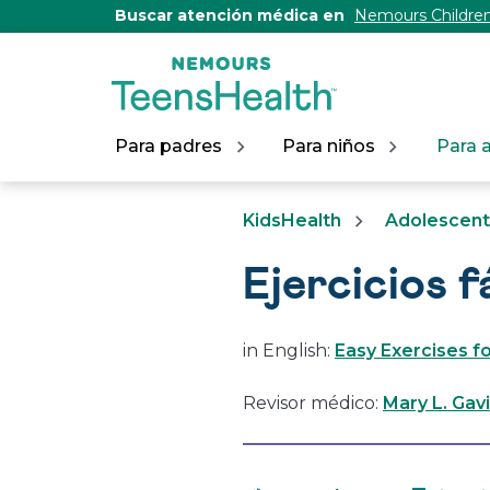
[Skip
Buscar atención médica en
Nemours Children
to
Content]
Para padres
Para niños
Para 
KidsHealth
Adolescen
Ejercicios f
in English:
Easy Exercises f
Revisor médico:
Mary L. Gav