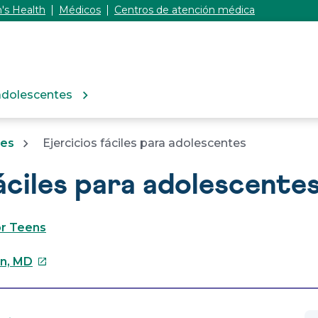
's Health
Médicos
Centros de atención médica
adolescentes
tes
Ejercicios fáciles para adolescentes
áciles para adolescente
or Teens
Este
in, MD
enlace
se
abrirá