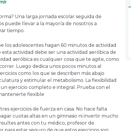
mir
en
una
orma? Una larga jornada escolar seguida de
nueva
os puede llevar a la mayoría de nosotros a
ventana
ar tiempo.
e los adolescentes hagan 60 minutos de actividad
e esta actividad debe ser una actividad aeróbica de
vidad aeróbica es cualquier cosa que te agite, como
o correr. Luego dedica unos pocos minutos al
ercicios como los que se describen más abajo
ulatura y estimular el metabolismo. La flexibilidad
un ejercicio completo e integral. Prueba con el
antenerte flexible
res ejercicios de fuerza en casa. No hace falta
 pagar cuotas altas en un gimnasio ni invertir mucho
nsultes antes con tu médico, profesor de
r para estar seguro de que estos ejercicios son