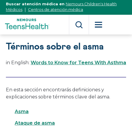
[Skip
Buscar atención médica en
Nemours Children's Health
to
Médicos
Centros de atención médica
Content]
Términos sobre el asma
in English:
Words to Know for Teens With Asthma
En esta sección encontrarás definiciones y
explicaciones sobre términos clave del asma.
Asma
Ataque de asma