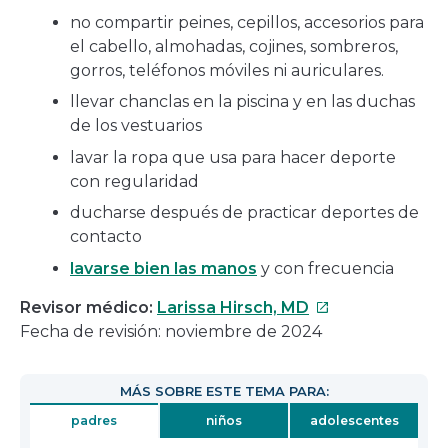
no compartir peines, cepillos, accesorios para
el cabello, almohadas, cojines, sombreros,
gorros, teléfonos móviles ni auriculares.
llevar chanclas en la piscina y en las duchas
de los vestuarios
lavar la ropa que usa para hacer deporte
con regularidad
ducharse después de practicar deportes de
contacto
lavarse bien las manos
y con frecuencia
Este
Revisor médico:
Larissa Hirsch, MD
enlace
Fecha de revisión: noviembre de 2024
se
abrirá
MÁS SOBRE ESTE TEMA PARA:
en
padres
niños
adolescentes
una