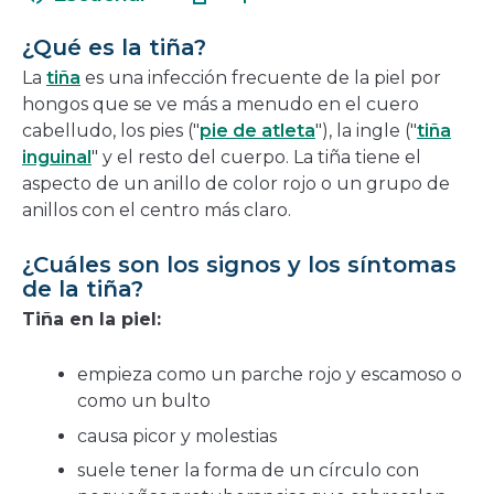
en
nueva
una
ventana
¿Qué es la tiña?
nueva
La
tiña
es una infección frecuente de la piel por
ventana
hongos que se ve más a menudo en el cuero
cabelludo, los pies ("
pie de atleta
"), la ingle ("
tiña
inguinal
" y el resto del cuerpo. La tiña tiene el
aspecto de un anillo de color rojo o un grupo de
anillos con el centro más claro.
¿Cuáles son los signos y los síntomas
de la tiña?
Tiña en la piel:
empieza como un parche rojo y escamoso o
como un bulto
causa picor y molestias
suele tener la forma de un círculo con