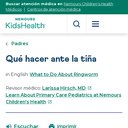
[Skip
Buscar atención médica en
Nemours Children's Health
to
Médicos
Centros de atención médica
Content]
Padres
Qué hacer ante la tiña
in English:
What to Do About Ringworm
Este
Revisor médico:
Larissa Hirsch, MD
enlace
Learn About Primary Care Pediatrics at Nemours
Este
se
Children's Health
enlace
abrirá
se
en
abrirá
una
Escuchar
imprimir