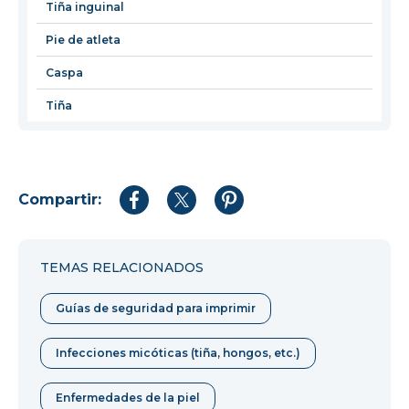
nueva
Tiña inguinal
ventana
Pie de atleta
Caspa
Tiña
Compartir:
Compartir
Compartir
Compartir
en
en
en
Facebook
Twitter
Pinterest
TEMAS RELACIONADOS
Guías de seguridad para imprimir
Infecciones micóticas (tiña, hongos, etc.)
Enfermedades de la piel