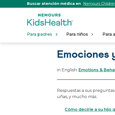
[Skip
Buscar atención médica en
Nemours Children
to
Content]
Para padres
Para niños
Para 
Emociones 
in English:
Emotions & Beha
Respuestas a sus preguntas 
uñas, y mucho más.
Cómo decirle a su hijo