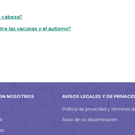
a cabeza?
tre las vacunas y el autismo?
ON NOSOTROS
AVISOS LEGALES Y DE PRIVACI
Política de privacidad y términos 
al
Aviso de no discriminación
so