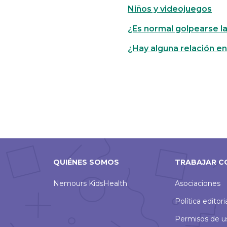
Niños y videojuegos
¿Es normal golpearse l
¿Hay alguna relación en
QUIÉNES SOMOS
TRABAJAR C
Nemours KidsHealth
Asociaciones
Política editori
Permisos de u