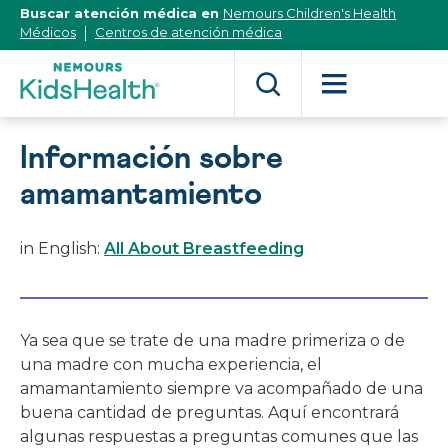
[Skip
Buscar atención médica en
Nemours Children's Health
to
Médicos
Centros de atención médica
Content]
Información sobre
amamantamiento
in English:
All About Breastfeeding
Ya sea que se trate de una madre primeriza o de
una madre con mucha experiencia, el
amamantamiento siempre va acompañado de una
buena cantidad de preguntas. Aquí encontrará
algunas respuestas a preguntas comunes que las