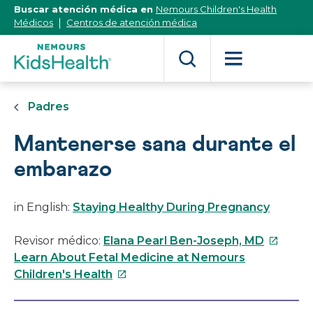
[Skip
Buscar atención médica en
Nemours Children's Health
to
Médicos
Centros de atención médica
Content]
Padres
Mantenerse sana durante el
embarazo
in English:
Staying Healthy During Pregnancy
Este
Revisor médico:
Elana Pearl Ben-Joseph, MD
enlace
Learn About Fetal Medicine at Nemours
Este
se
Children's Health
enlace
abrirá
se
en