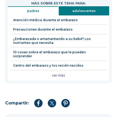
MÁS SOBRE ESTE TEMA PARA:
en
padres
adolescentes
una
nueva
Atención médica durante el embarazo
ventan
Precauciones durante el embarazo
¿Embarazada o amamantando a su bebé? Los
nutrientes que necesita
10 cosas sobre el embarazo que le pueden
sorprender
Centro del embarazo y los recién nacidos
ver más
Compartir:
Compartir
Compartir
Compartir
en
en
en
Facebook
Twitter
Pinterest