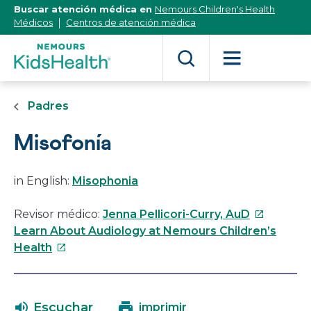
[Skip
Buscar atención médica en
Nemours Children's Health
to
Médicos
Centros de atención médica
Content]
Padres
Misofonía
in English:
Misophonia
Este
Revisor médico:
Jenna Pellicori-Curry, AuD
enlace
Learn About Audiology at Nemours Children’s
Este
se
Health
enlace
abrirá
se
en
abrirá
una
Escuchar
imprimir