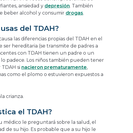
fiantes, ansiedad y
depresión
. También
de beber alcohol y consumir
drogas
.
ausas del TDAH?
causa las diferencias propias del TDAH en el
 ser hereditaria (se transmite de padres a
escentes con TDAH tienen un padre o un
e lo padece. Los niños también pueden tener
r TDAH si
nacieron prematuramente
,
nas como el plomo o estuvieron expuestos a
.
a crianza.
tica el TDAH?
u médico le preguntará sobre la salud, el
d de su hijo. Es probable que a su hijo le