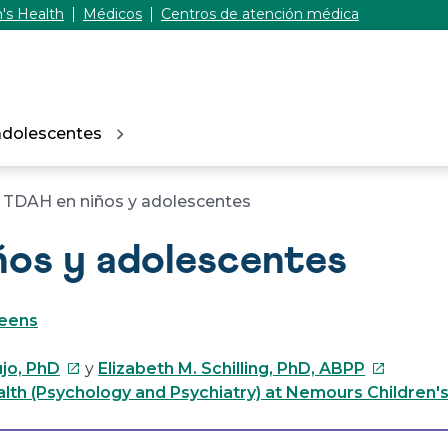
's Health
Médicos
Centros de atención médica
adolescentes
TDAH en niños y adolescentes
os y adolescentes
Teens
Este
Este
ujo, PhD
y
Elizabeth M. Schilling, PhD, ABPP
enlace
enlace
lth (Psychology and Psychiatry) at Nemours Children'
se
se
abrirá
abrirá