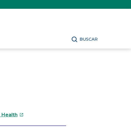
BUSCAR
Este
s Health
enlace
se