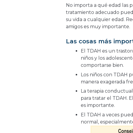
No importa a qué edad las 
tratamiento adecuado puede 
su vida a cualquier edad. Re
amigos es muy importante.
Las cosas más impor
El TDAH es un trastor
niños y los adolescen
comportarse bien.
Los niños con TDAH p
manera exagerada fre
La terapia conductual
para tratar el TDAH. E
es importante.
El TDAH a veces pue
normal, especialment