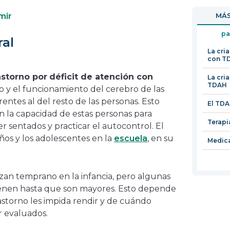
en
en
mir
MÁS
una
una
nueva
nueva
pa
ral
ventana
ventana
La cri
con TD
astorno por
déficit de atención con
La cri
TDAH
o y el funcionamiento del cerebro de las
ntes al del resto de las personas. Esto
El TDA
 la capacidad de estas personas para
Terapi
 sentados y practicar el autocontrol. El
ños y los adolescentes en la
escuela
, en su
Medic
an temprano en la infancia, pero algunas
ienen hasta que son mayores. Esto depende
astorno les impida rendir y de cuándo
r evaluados.