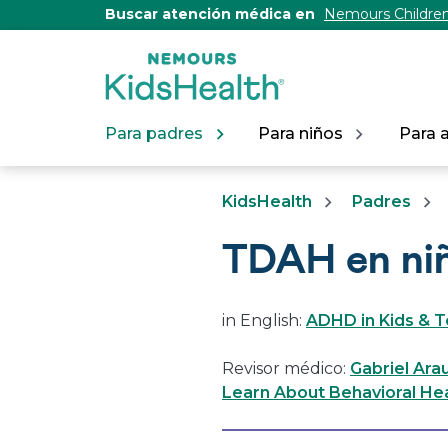
[Skip
Buscar atención médica en
Nemours Children
to
Content]
Para padres
Para niños
Para 
KidsHealth
Padres
TDAH en niñ
in English:
ADHD in Kids & 
Revisor médico:
Gabriel Ara
Learn About Behavioral Hea