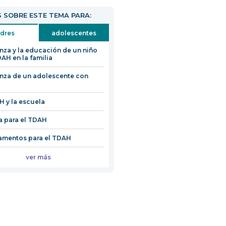
abrirá
 SOBRE ESTE TEMA PARA:
en
una
dres
adolescentes
nueva
anza y la educación de un niño
ventana
AH en la familia
anza de un adolescente con
H y la escuela
a para el TDAH
amentos para el TDAH
ver más