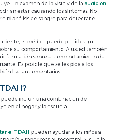
uye un examen de la vista y de la
audición
,
 podrían estar causando los síntomas. No
o ni análisis de sangre para detectar el
suficiente, el médico puede pedirles que
sobre su comportamiento. A usted también
 La información sobre el comportamiento de
rtante. Es posible que se les pida a los
mbién hagan comentarios.
l TDAH?
H puede incluir una combinación de
o en el hogar y la escuela.
tar el TDAH
pueden ayudar a los niños a
 energía y tener más autocontrol. Si su hijo