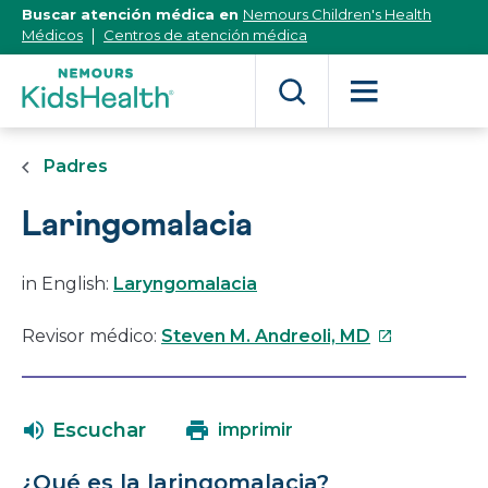
[Skip
Buscar atención médica en
Nemours Children's Health
to
Médicos
Centros de atención médica
Content]
Padres
Laringomalacia
in English:
Laryngomalacia
Este
Revisor médico:
Steven M. Andreoli, MD
enlace
se
abrirá
Escuchar
imprimir
en
una
¿Qué es la laringomalacia?