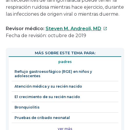
antecedentes de laringomalacia puede tener la
respiración ruidosa mientras hace ejercicio, durante
las infecciones de origen viral o mientras duerme.
Este
Revisor médico:
Steven M. Andreoli, MD
enlace
Fecha de revisión: octubre de 2019
se
abrirá
MÁS SOBRE ESTE TEMA PARA:
en
padres
una
nueva
Reflujo gastroesofágico (RGE) en niños y
adolescentes
ventana
Atención médica y su recién nacido
El crecimiento de su recién nacido
Bronquiolitis
Pruebas de cribado neonatal
ver más