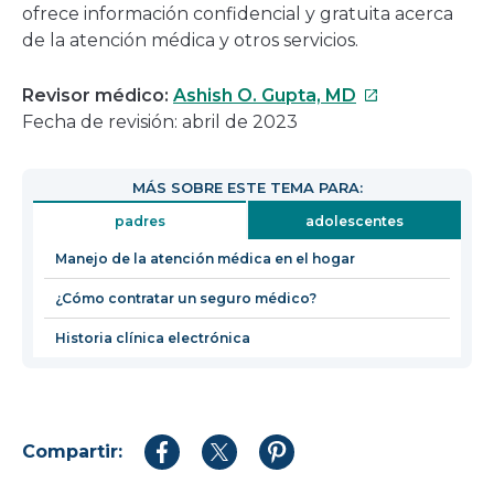
ofrece información confidencial y gratuita acerca
de la atención médica y otros servicios.
Este
Revisor médico:
Ashish O. Gupta, MD
enlace
Fecha de revisión: abril de 2023
se
abrirá
MÁS SOBRE ESTE TEMA PARA:
en
padres
adolescentes
una
nueva
Manejo de la atención médica en el hogar
ventana
¿Cómo contratar un seguro médico?
Historia clínica electrónica
Compartir:
Compartir
Compartir
Compartir
en
en
en