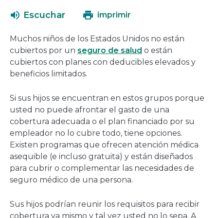
abrirá
una
Escuchar
imprimir
en
nueva
una
ventana
Muchos niños de los Estados Unidos no están
nueva
cubiertos por un
seguro de salud
o están
ventana
cubiertos con planes con deducibles elevados y
beneficios limitados.
Si sus hijos se encuentran en estos grupos porque
usted no puede afrontar el gasto de una
cobertura adecuada o el plan financiado por su
empleador no lo cubre todo, tiene opciones.
Existen programas que ofrecen atención médica
asequible (e incluso gratuita) y están diseñados
para cubrir o complementar las necesidades de
seguro médico de una persona.
Sus hijos podrían reunir los requisitos para recibir
cobertura ya mismo y tal vez usted no lo sepa. A