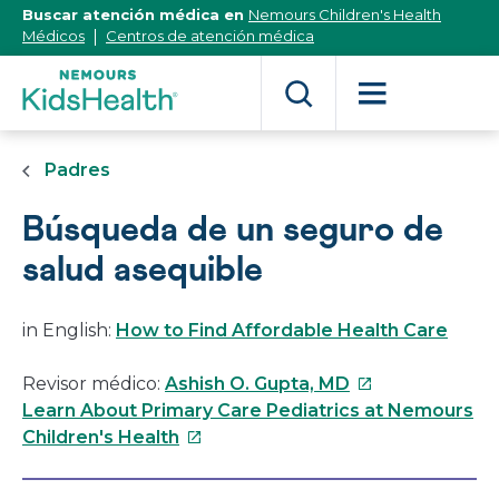
[Skip
Buscar atención médica en
Nemours Children's Health
to
Médicos
Centros de atención médica
Content]
Padres
Búsqueda de un seguro de
salud asequible
in English:
How to Find Affordable Health Care
Este
Revisor médico:
Ashish O. Gupta, MD
enlace
Learn About Primary Care Pediatrics at Nemours
Este
se
Children's Health
enlace
abrirá
se
en