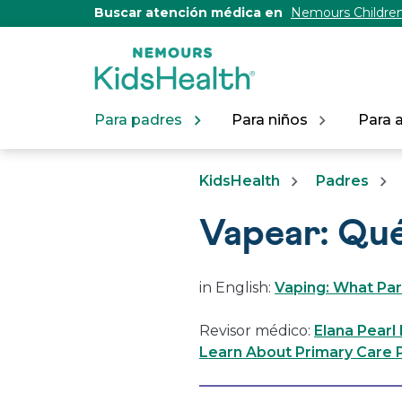
[Skip
Buscar atención médica en
Nemours Children
to
Content]
Para padres
Para niños
Para 
KidsHealth
Padres
Vapear: Qué
in English:
Vaping: What Pa
Revisor médico:
Elana Pearl
Learn About Primary Care P