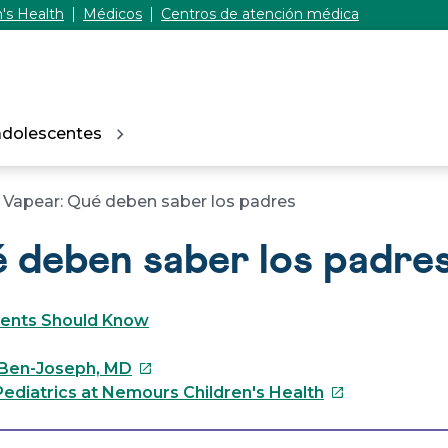
's Health
Médicos
Centros de atención médica
adolescentes
Vapear: Qué deben saber los padres
 deben saber los padre
rents Should Know
Este
 Ben-Joseph, MD
enlace
Este
ediatrics at Nemours Children's Health
se
enlace
abrirá
se