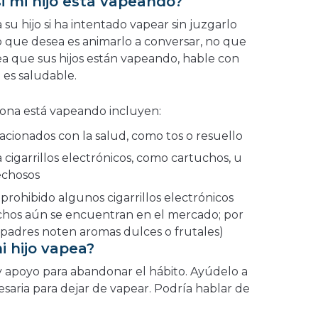
 mi hijo está vapeando?
u hijo si ha intentado vapear sin juzgarlo
o que desea es animarlo a conversar, no que
ea que sus hijos están vapeando, hable con
 es saludable.
sona está vapeando incluyen:
cionados con la salud, como tos o resuello
cigarrillos electrónicos, como cartuchos, u
echosos
prohibido algunos cigarrillos electrónicos
chos aún se encuentran en el mercado; por
s padres noten aromas dulces o frutales)
i hijo vapea?
 y apoyo para abandonar el hábito. Ayúdelo a
saria para dejar de vapear. Podría hablar de