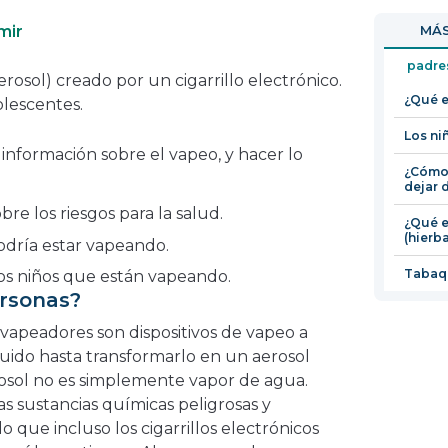
en
abrirá
mir
MÁS
una
en
nueva
una
padre
erosol) creado por un cigarrillo electrónico.
ventana
nueva
¿Qué e
lescentes.
ventana
Los ni
nformación sobre el vapeo, y hacer lo
¿Cómo 
dejar 
bre los riesgos para la salud.
¿Qué e
(hierb
podría estar vapeando.
Tabaq
os niños que están vapeando.
rsonas?
o vapeadores son dispositivos de vapeo a
quido hasta transformarlo en un aerosol
erosol no es simplemente vapor de agua.
as sustancias químicas peligrosas y
 que incluso los cigarrillos electrónicos