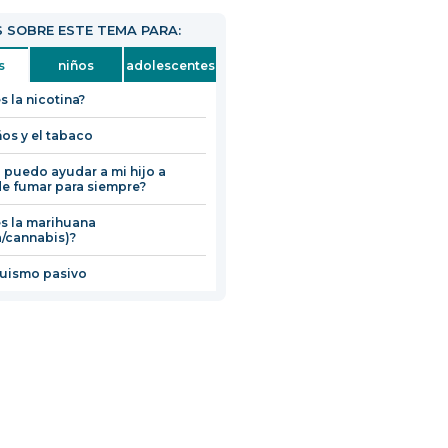
 SOBRE ESTE TEMA PARA:
s
niños
adolescentes
s la nicotina?
ños y el tabaco
puedo ayudar a mi hijo a
de fumar para siempre?
s la marihuana
a/cannabis)?
uismo pasivo