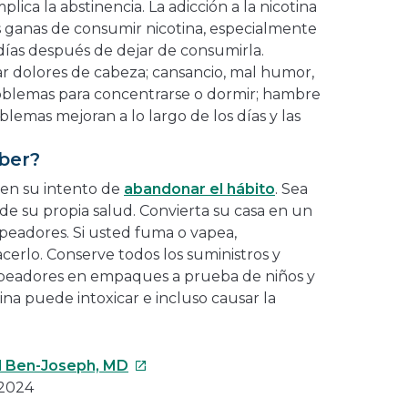
ica la abstinencia. La adicción a la nicotina
 ganas de consumir nicotina, especialmente
días después de dejar de consumirla.
 dolores de cabeza; cansancio, mal humor,
oblemas para concentrarse o dormir; hambre
blemas mejoran a lo largo de los días y las
ber?
 en su intento de
abandonar el hábito
. Sea
 su propia salud. Convierta su casa en un
vapeadores. Si usted fuma o vapea,
erlo. Conserve todos los suministros y
apeadores en empaques a prueba de niños y
ina puede intoxicar e incluso causar la
Este
l Ben-Joseph, MD
enlace
 2024