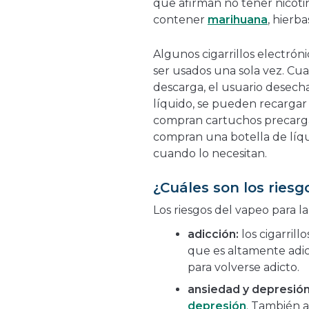
que afirman no tener nicoti
contener
marihuana
, hierba
Algunos cigarrillos electrón
ser usados una sola vez. Cua
descarga, el usuario desecha
líquido, se pueden recargar
compran cartuchos precargad
compran una botella de líqui
cuando lo necesitan.
¿Cuáles son los riesg
Los riesgos del vapeo para la
adicción:
los cigarrill
que es altamente adict
para volverse adicto.
ansiedad y depresión
depresión
. También a