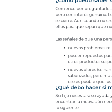
¿Cómo puedo saber si
Comience por preguntarle a s
pero con interés genuino. L
se cierre. Aun cuando no cr
ellos para que sepan que no
Las señales de que una per
nuevos problemas rela
poseer repuestos para 
otros productos sosp
nuevos olores (se han 
saborizados, pero mu
eso es posible que lo
¿Qué debo hacer si m
Su hijo necesitará su ayuda
encontrar la motivación nece
lo siguiente: