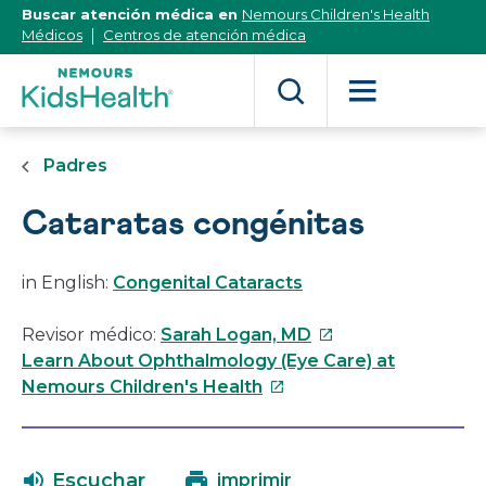
[Skip
Buscar atención médica en
Nemours Children's Health
to
Médicos
Centros de atención médica
Content]
Padres
Cataratas congénitas
in English:
Congenital Cataracts
Este
Revisor médico:
Sarah Logan, MD
enlace
Learn About Ophthalmology (Eye Care) at
Este
se
Nemours Children's Health
enlace
abrirá
se
en
abrirá
una
Escuchar
imprimir