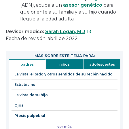
(ADN), acuda a un
asesor genético
para
que oriente a su familia y a su hijo cuando
llegue a la edad adulta.
Este
Revisor médico:
Sarah Logan, MD
enlace
Fecha de revisión: abril de 2022
se
abrirá
MÁS SOBRE ESTE TEMA PARA:
en
padres
niños
adolescentes
una
nueva
La vista, el oído y otros sentidos de su recién nacido
ventana
Estrabismo
La vista de su hijo
Ojos
Ptosis palpebral
ver más