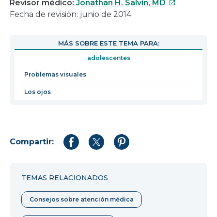
Este
Revisor médico:
Jonathan H. Salvin, MD
enlace
Fecha de revisión: junio de 2014
se
abrirá
MÁS SOBRE ESTE TEMA PARA:
en
adolescentes
una
nueva
Problemas visuales
ventana
Los ojos
Compartir:
Compartir
Compartir
Compartir
en
en
en
Facebook
Twitter
Pinterest
TEMAS RELACIONADOS
Consejos sobre atención médica