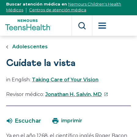
[Skip
Buscar atención médica en
Nemours Children's Health
to
Médicos
Centros de atención médica
Content]
Adolescentes
Cuídate la vista
in English:
Taking Care of Your Vision
Este
Revisor médico:
Jonathan H. Salvin, MD
enlace
se
abrirá
Escuchar
imprimir
en
una
Ya en el año 1268, el científico inglés Roger Bacon