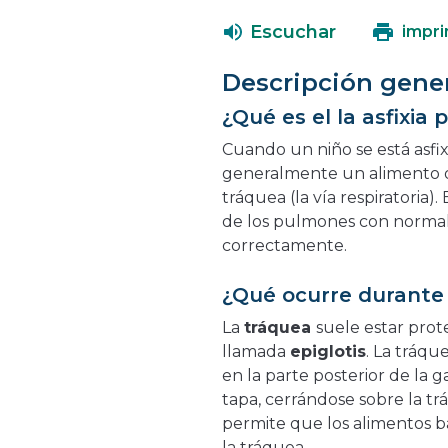
Escuchar
impri
Descripción gene
¿Qué es el la asfixia 
Cuando un niño se está asfix
generalmente un alimento o
tráquea (la vía respiratoria).
de los pulmones con normal
correctamente.
¿Qué ocurre durante 
La
tráquea
suele estar pro
llamada
epiglotis
. La tráqu
en la parte posterior de la g
tapa, cerrándose sobre la tr
permite que los alimentos b
la tráquea.