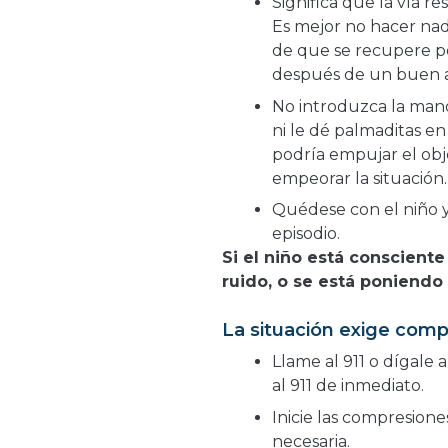
Significa que la vía r
Es mejor no hacer nad
de que se recupere p
después de un buen a
No introduzca la mano
ni le dé palmaditas en
podría empujar el obje
empeorar la situación.
Quédese con el niño 
episodio.
Si el niño está consciente
ruido, o se está poniendo 
La situación exige com
Llame al 911 o dígale
al 911 de inmediato.
Inicie las compresione
necesaria.