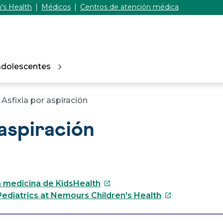
's Health
Médicos
Centros de atención médica
adolescentes
Asfixia por aspiración
 aspiración
Este
 medicina de KidsHealth
enlace
Este
ediatrics at Nemours Children's Health
se
enlace
abrirá
se