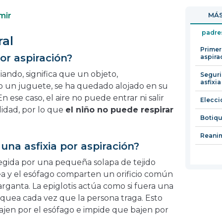
en
abrirá
mir
MÁS
una
en
nueva
una
padre
ral
ventana
nueva
Primer
ventana
por aspiración?
aspira
iando, significa que un objeto,
Seguri
asfixi
 un juguete, se ha quedado alojado en su
 En ese caso, el aire no puede entrar ni salir
Elecci
idad, por lo que
el niño no puede respirar
Botiqu
Reani
una asfixia por aspiración?
tegida por una pequeña solapa de tejido
ea y el esófago comparten un orificio común
arganta. La epiglotis actúa como si fuera una
áquea cada vez que la persona traga. Esto
ajen por el esófago e impide que bajen por