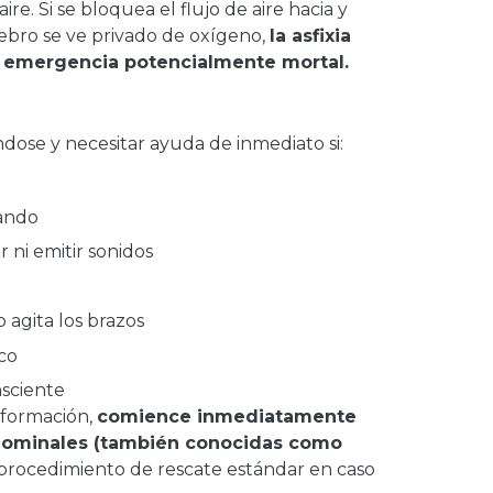
e. Si se bloquea el flujo de aire hacia y
ebro se ve privado de oxígeno,
la asfixia
 emergencia potencialmente mortal.
ose y necesitar ayuda de inmediato si:
lando
r ni emitir sonidos
o agita los brazos
co
nsciente
o formación,
comience inmediatamente
dominales (también conocidas como
l procedimiento de rescate estándar en caso