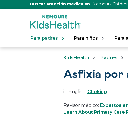
[Skip
Buscar atención médica en
Nemours Children
to
Content]
Para padres
Para niños
Para 
KidsHealth
Padres
Asfixia por
in English:
Choking
Revisor médico:
Expertos en
Learn About Primary Care P