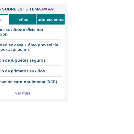
 SOBRE ESTE TEMA PARA:
s
niños
adolescentes
os auxilios: Asfixia por
ción
dad en casa: Cómo prevenir la
a por aspiración
ón de juguetes seguros
ín de primeros auxilios
mación cardiopulmonar (RCP)
ver más