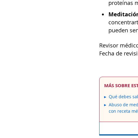
proteínas m
Meditació
concentrart
pueden serv
Revisor médico
Fecha de revis
MÁS SOBRE ES
Qué debes sab
Abuso de med
con receta mé