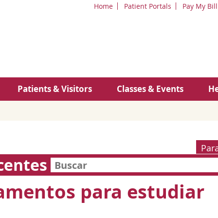
Home
Patient Portals
Pay My Bill
Patients & Visitors
Classes & Events
He
Par
centes
mentos para estudiar