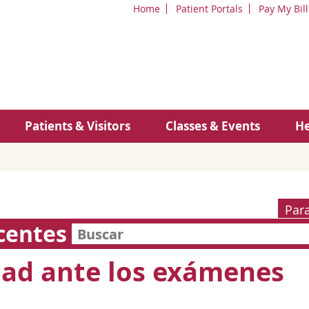
Home
Patient Portals
Pay My Bill
Patients & Visitors
Classes & Events
He
Par
centes
ad ante los exámenes