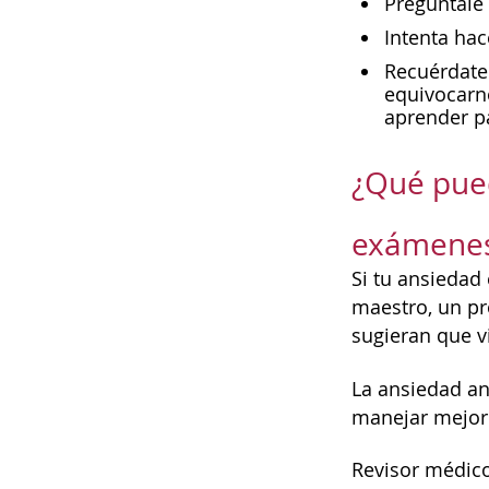
Pregúntale 
Intenta hac
Recuérdate
equivocarno
aprender pa
¿Qué pued
exámene
Si tu ansiedad
maestro, un pr
sugieran que v
La ansiedad an
manejar mejor 
Revisor médico