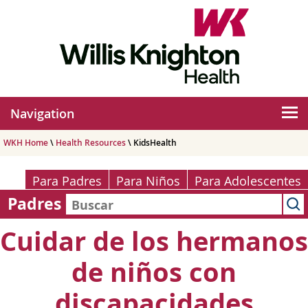
Navigation
WKH Home
\
Health Resources
\ KidsHealth
Para Padres
Para Niños
Para Adolescentes
Padres
Cuidar de los hermanos
de niños con
discapacidades