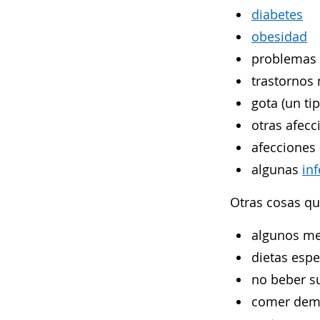
diabetes
obesidad
problemas 
trastornos
gota (un tip
otras afecc
afecciones
algunas
inf
Otras cosas qu
algunos m
dietas espe
no beber su
comer dema