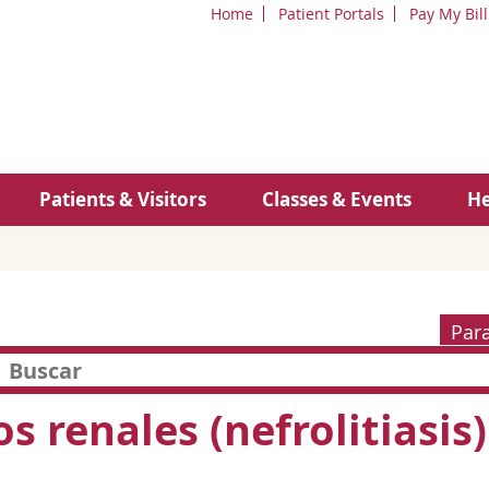
Home
Patient Portals
Pay My Bill
Patients & Visitors
Classes & Events
He
Par
s renales (nefrolitiasis)