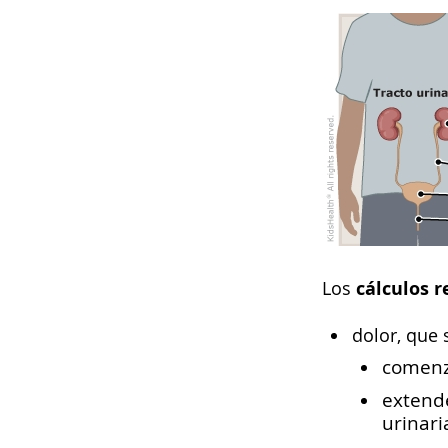
cálculos 
Los
dolor, que 
comenza
extende
urinari