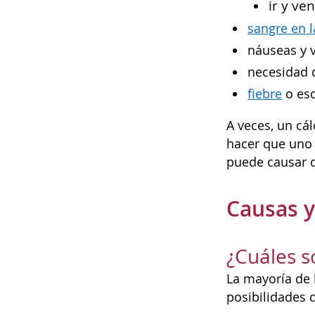
ir y ve
sangre en l
náuseas y 
necesidad d
fiebre
o esc
A veces, un cá
hacer que uno 
puede causar d
Causas y
¿Cuáles s
La mayoría de 
posibilidades d