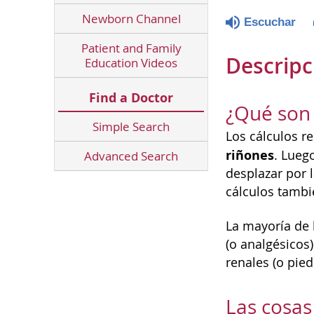
Newborn Channel
Escuchar
Patient and Family
Descripc
Education Videos
Find a Doctor
¿Qué son 
Simple Search
Los cálculos r
riñones
. Lueg
Advanced Search
desplazar por l
cálculos tambié
La mayoría de 
(o analgésicos
renales (o pied
Las cosa