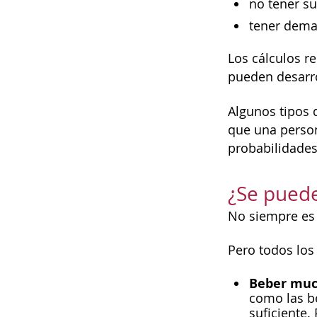
no tener suf
tener demas
Los cálculos re
pueden desarro
Algunos tipos 
que una person
probabilidades 
¿Se puede
No siempre es 
Pero todos los
Beber muc
como las be
suficiente.