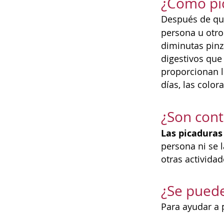
¿Cómo pic
Después de que
persona u otro
diminutas pinza
digestivos que 
proporcionan l
días, las color
¿Son cont
Las picaduras
persona ni se 
otras activida
¿Se puede
Para ayudar a p