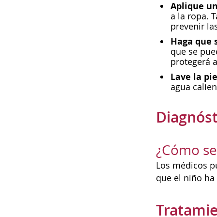
Aplique u
a la ropa. 
prevenir la
Haga que s
que se pued
protegerá a
Lave la pi
agua calien
Diagnóst
¿Cómo se 
Los médicos pu
que el niño ha 
Tratamie