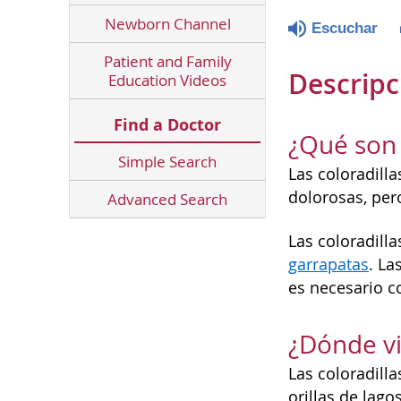
Newborn Channel
Escuchar
Patient and Family
Descripc
Education Videos
Find a Doctor
¿Qué son 
Simple Search
Las coloradill
dolorosas, per
Advanced Search
Las coloradill
garrapatas
. La
es necesario c
¿Dónde v
Las coloradill
orillas de lag