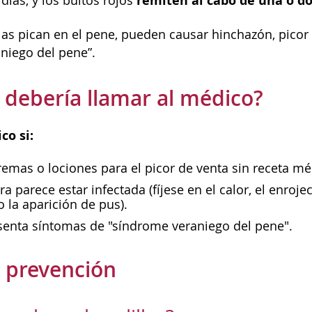
remiten al cabo de una o d
días, y los bultos rojos
llas pican en el pene, pueden causar hinchazón, picor
niego del pene”.
debería llamar al médico?
co si:
remas o lociones para el picor de venta sin receta mé
a parece estar infectada (fíjese en el calor, el enroje
 la aparición de pus).
esenta síntomas de "síndrome veraniego del pene".
 prevención