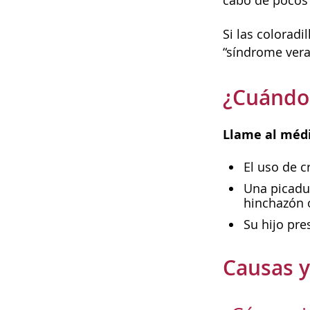
cabo de pocos 
Si las coloradi
“síndrome vera
¿Cuándo 
Llame al médi
El uso de c
Una picadur
hinchazón o
Su hijo pr
Causas y