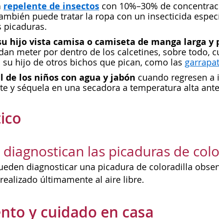
n
repelente de insectos
con 10%–30% de concentració
También puede tratar la ropa con un insecticida espe
s picaduras.
u hijo vista camisa o camiseta de manga larga y 
an meter por dentro de los calcetines, sobre todo, 
 su hijo de otros bichos que pican, como las
garrapa
el de los niños con agua y jabón
cuando regresen a i
te y séquela en una secadora a temperatura alta antes
ico
diagnostican las picaduras de colo
eden diagnosticar una picadura de coloradilla obser
realizado últimamente al aire libre.
nto y cuidado en casa