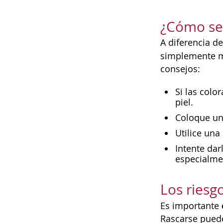
¿Cómo se 
A diferencia d
simplemente mo
consejos:
Si las colo
piel.
Coloque un 
Utilice una
Intente dar
especialmen
Los riesg
Es importante
Rascarse puede