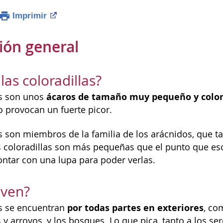
Imprimir
ión general
las coloradillas?
ácaros de tamaño muy pequeño y color
as son unos
o provocan un fuerte picor.
as son miembros de la familia de los arácnidos, que ta
s coloradillas son más pequeñas que el punto que esc
ontar con una lupa para poder verlas.
iven?
por todas partes en exteriores
as se encuentran
, co
os y arroyos, y los bosques. Lo que pica, tanto a los 