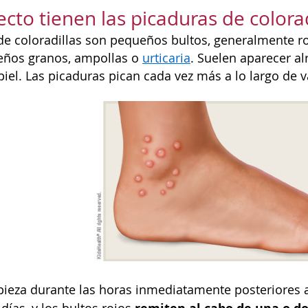
cto tienen las picaduras de colorad
de coloradillas son pequeños bultos, generalmente ro
eños granos, ampollas o
urticaria
. Suelen aparecer alr
piel. Las picaduras pican cada vez más a lo largo de 
ieza durante las horas inmediatamente posteriores a